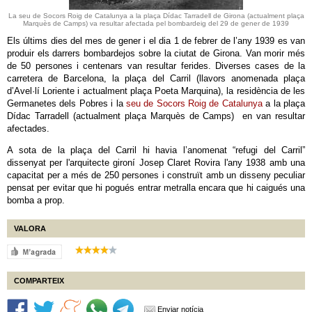
La seu de Socors Roig de Catalunya a la plaça Dídac Tarradell de Girona (actualment plaça
Marquès de Camps) va resultar afectada pel bombardeig del 29 de gener de 1939
Els últims dies del mes de gener i el dia 1 de febrer de l’any 1939 es van
produir els darrers bombardejos sobre la ciutat de Girona. Van morir més
de 50 persones i centenars van resultar ferides. Diverses cases de la
carretera de Barcelona, la plaça del Carril (llavors anomenada plaça
d’Avel·lí Loriente i actualment plaça Poeta Marquina), la residència de les
Germanetes dels Pobres i la
seu de Socors Roig de Catalunya
a la plaça
Dídac Tarradell (actualment plaça Marquès de Camps) en van resultar
afectades.
A sota de la plaça del Carril hi havia l’anomenat “refugi del Carril”
dissenyat per l'arquitecte gironí Josep Claret Rovira l'any 1938 amb una
capacitat per a més de 250 persones i construït amb un disseny peculiar
pensat per evitar que hi pogués entrar metralla encara que hi caigués una
bomba a prop.
VALORA
COMPARTEIX
Enviar notícia