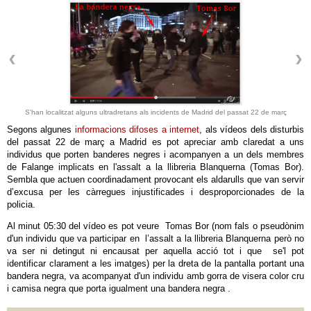
S'han localitzat alguns ultradretans als incidents de Madrid del passat 22 de març
Segons algunes
informacions difoses a internet
, als vídeos dels disturbis
del passat 22 de març a Madrid es pot apreciar amb claredat a uns
individus que porten banderes negres i acompanyen a un dels membres
de Falange implicats en l'assalt a la llibreria Blanquerna (Tomas Bor).
Sembla que actuen coordinadament provocant els aldarulls que van servir
d’excusa per les càrregues injustificades i desproporcionades de la
policia.
Al minut 05:30 del vídeo es pot veure Tomas Bor (nom fals o pseudònim
d'un individu que va participar en l’assalt a la llibreria Blanquerna però no
va ser ni detingut ni encausat per aquella acció tot i que se'l pot
identificar clarament a les imatges) per la dreta de la pantalla portant una
bandera negra, va acompanyat d'un individu amb gorra de visera color cru
i camisa negra que porta igualment una bandera negra .