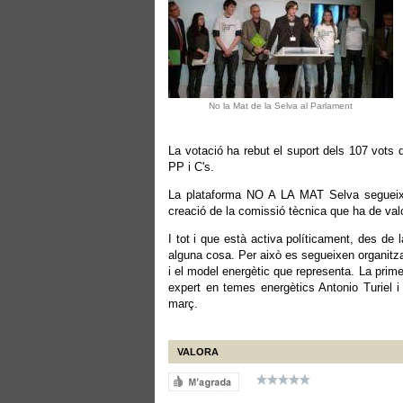
No la Mat de la Selva al Parlament
La votació ha rebut el suport dels 107 vots 
PP i C's.
La plataforma NO A LA MAT Selva segueix a 
creació de la comissió tècnica que ha de valor
I tot i que està activa políticament, des de
alguna cosa. Per això es segueixen organitzan
i el model energètic que representa. La prim
expert en temes energètics Antonio Turiel i
març.
VALORA