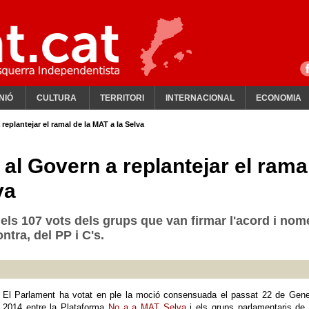
NIÓ
CULTURA
TERRITORI
INTERNACIONAL
ECONOMIA
 replantejar el ramal de la MAT a la Selva
 al Govern a replantejar el rama
va
dels 107 vots dels grups que van firmar l'acord i nom
ntra, del PP i C's.
El Parlament ha votat en ple la moció consensuada el passat 22 de Gene
2014 entre la Plataforma
No a a MAT Selva
i els grups parlamentaris de