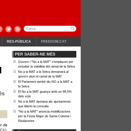
RES-PÚBLICA
FREEDOM.CAT
PER SABER-NE MÉS
Govern i "No a la MAT" s'emplacen per
estudiar la viabilitat del ramal de la Selva
l
No a la MAT a la Selva demanarà al
govern aturi el ramal de la MAT
El Parlament també diu NO a la MAT a
la Selva
El No a la MAT guanya amb un 98,5%
és
dels vots
No a la MAT demana als ajuntaments
que liderin la consulta
"No a la MAT" anuncia mobilitzacions
per la Festa Major de Santa Coloma i
Riudarenes
r de
 CiU,