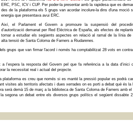
ERC, PSC, ICV i CUP. Per poder-la presentar amb la rapidesa que es dema
des de la plataforma els 5 grups van acordar incolure-la dins d'una moció 
energia que presentava avui ERC.
Així, el Parlament el Govern a promoure la suspensió del procedi
d’autorització demanat per Red Eléctrica de España, als efectes de replante
tornar a estudiar els següents aspectes en relació al ramal de la línia de
alta tensió de Santa Coloma de Farners a Riudarenes.
dels grups que van firmar l'acord i només ha comptabilitzat 28 vots en contra
l’espera la resposta del Govern pel que fa referència a la data d’inici 
ar la necessitat real i actual del projecte.
 la plataforma es creu que només si es manté la pressió popular es podrà ca
t visites als territoris afectats i dues xerrades on es porti a debat què és l
era serà demà 15 de març a la biblioteca de Santa Coloma de Farners amb el 
 la segona un debat entre els diversos grups polítics el següent dissabte 