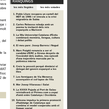
RÀNQUINGS
nava
les més llegides
les més votades
sobre
Poble Lliure recupera un cartell del
MDT de 1986 i el vincula a la crisi
migratòria de Sabta
ment
jar i
Carles Rebassa rebutja amb un
poema la invitació dels reis
 molt
espanyols a Marivent
La 58a Universitat Catalana d'Estiu
combinarà memòria, llengua, cultura
, del
i debat polític
El meu pare: Josep Barrera i Nogué
Marc Puigtió renuncia a ser el
de la
candidat d'ERC a Girona després de
l'escàndol dels àudios, nou episodi
d'una trajectòria marcada per la
polèmica interna
nviar
Creix la pressió perquè dimiteixi el
a MAT
delegat del govern espanyol a les
Illes
físic
Les formigues de Via Menorca
22 de
assenyalen el col·lapse de l'illa
Mor Josep Vilarasau i Salat
La XXXIX Pujada al Port de Salau
reivindicarà el Pirineu com a espai
d'unió entre Catalunya i Occitània
Solsona impulsa la primera promoció
d'habitatge de Catalunya que
combina el model cooperatiu amb el
lloguer social