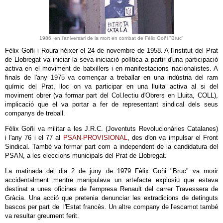
1986, en l'aniversari de la mort en combat de Fèlix Goñi "Bruc"
Fèlix Goñi i Roura néixer el 24 de novembre de 1958. A l'lnstitut del Prat
de Llobregat va iniciar la seva iniciació política a partir d'una participació
activa en el moviment de batxillers i en manifestacions nacionalistes. A
finals de l'any 1975 va començar a treballar en una indústria del ram
químic del Prat, lloc on va participar en una lluita activa al si del
moviment obrer (va formar part del Col.lectiu d'Obrers en Lluita, COLL),
implicació que el va portar a fer de representant sindical dels seus
companys de treball.
Fèlix Goñi va militar a les J.R.C. (Joventuts Revolucionàries Catalanes)
i l'any 76 i el 77 al
PSAN-PROVISIONAL
, des d'on va impulsar el Front
Sindical. També va formar part com a independent de la candidatura del
PSAN, a les eleccions municipals del Prat de Llobregat.
La matinada del dia 2 de juny de 1979 Fèlix Goñi "Bruc" va morir
accidentalment mentre manipulava un artefacte explosiu que estava
destinat a unes oficines de l'empresa Renault del carrer Travessera de
Gràcia. Una acció que pretenia denunciar les extradicions de detinguts
bascos per part de l'Estat francès. Un altre company de l'escamot també
va resultar greument ferit.