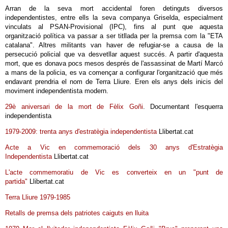
Arran de la seva mort accidental foren detinguts diversos
independentistes, entre ells la seva companya Griselda, especialment
vinculats al PSAN-Provisional (IPC), fins al punt que aquesta
organització política va passar a ser titllada per la premsa com la "ETA
catalana". Altres militants van haver de refugiar-se a causa de la
persecució policial que va desvetllar aquest succés. A partir d'aquesta
mort, que es donava pocs mesos després de l'assassinat de Martí Marcó
a mans de la policia, es va començar a configurar l'organització que més
endavant prendria el nom de Terra Lliure. Eren els anys dels inicis del
moviment independentista modern.
29è aniversari de la mort de Fèlix Goñi
. Documentant l'esquerra
independentista
1979-2009: trenta anys d'estratègia independentista
Llibertat.cat
Acte a Vic en commemoració dels 30 anys d'Estratègia
Independentista
Llibertat.cat
L'acte commemoratiu de Vic es converteix en un "punt de
partida"
Llibertat.cat
Terra Lliure 1979-1985
Retalls de premsa dels patriotes caiguts en lluita