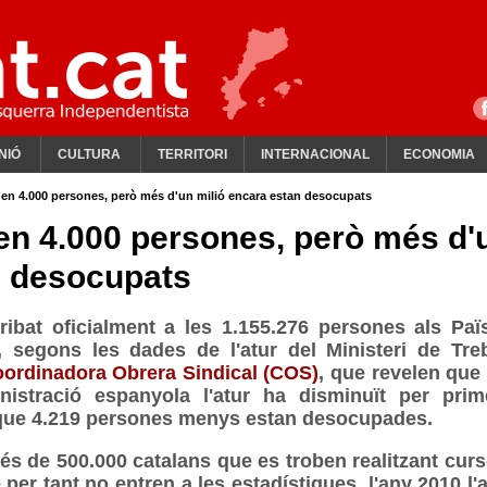
NIÓ
CULTURA
TERRITORI
INTERNACIONAL
ECONOMIA
 en 4.000 persones, però més d'un milió encara estan desocupats
 en 4.000 persones, però més d'
n desocupats
ribat oficialment a les 1.155.276 persones als Paï
, segons les dades de l'atur del Ministeri de Treb
ordinadora Obrera Sindical (COS)
, que revelen que 
inistració espanyola l'atur ha disminuït per prim
r que 4.219 persones menys estan desocupades.
és de 500.000 catalans que es troben realitzant curs
per tant no entren a les estadístiques, l'any 2010 l'a