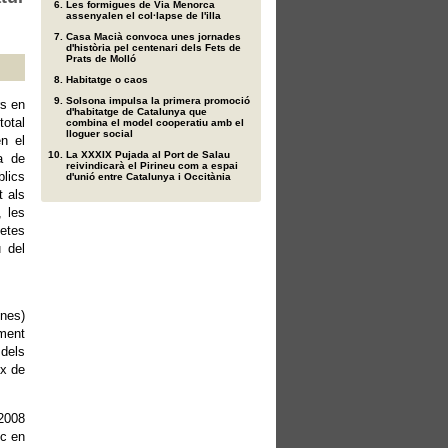
Les formigues de Via Menorca
assenyalen el col·lapse de l'illa
Casa Macià convoca unes jornades
d'història pel centenari dels Fets de
Prats de Molló
Habitatge o caos
Solsona impulsa la primera promoció
rs en
d'habitatge de Catalunya que
total
combina el model cooperatiu amb el
lloguer social
en el
La XXXIX Pujada al Port de Salau
a de
reivindicarà el Pirineu com a espai
lics
d'unió entre Catalunya i Occitània
t als
, les
fetes
 del
nes)
ment
 dels
ex de
 2008
nc en