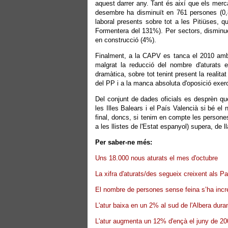
aquest darrer any. Tant és així que els mercat
desembre ha disminuït en 761 persones (0,83
laboral presents sobre tot a les Pitiüses, 
Formentera del 131%). Per sectors, disminue
en construcció (4%).
Finalment, a la CAPV es tanca el 2010 am
malgrat la reducció del nombre d'aturats
dramàtica, sobre tot tenint present la realita
del PP i a la manca absoluta d'oposició exer
Del conjunt de dades oficials es desprèn qu
les Illes Balears i el País Valencià si bé e
final, doncs, si tenim en compte les persones
a les llistes de l'Estat espanyol) supera, de ll
Per saber-ne més:
Uns 18.000 nous aturats el mes d'octubre
La xifra d'aturats/des segueix creixent als P
El nombre de persones sense feina s’ha incr
L'atur baixa en un 2% al sud de l'Albera duran
L'atur augmenta un 12% d'ençà el juny de 2