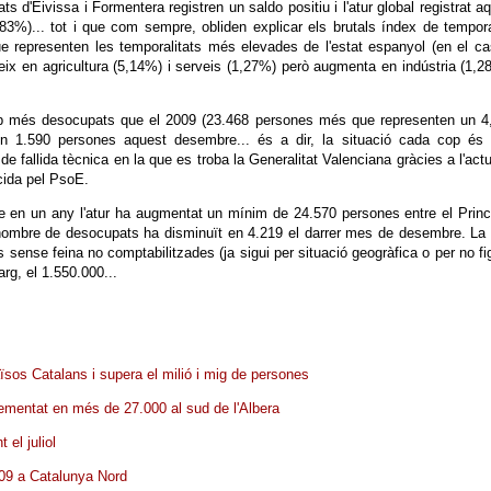
s d'Eivissa i Formentera registren un saldo positiu i l'atur global registrat a
%)... tot i que com sempre, obliden explicar els brutals índex de tempora
que representen les temporalitats més elevades de l'estat espanyol (en el c
ix en agricultura (5,14%) i serveis (1,27%) però augmenta en indústria (1,2
b més desocupats que el 2009 (23.468 persones més que representen un 4
 en 1.590 persones aquest desembre... és a dir, la situació cada cop és
t de fallida tècnica en la que es troba la Generalitat Valenciana gràcies a l'act
cida pel PsoE.
e en un any l'atur ha augmentat un mínim de 24.570 persones entre el Princ
l nombre de desocupats ha disminuït en 4.219 el darrer mes de desembre. La 
 sense feina no comptabilitzades (ja sigui per situació geogràfica o per no fi
arg, el 1.550.000...
aïsos Catalans i supera el milió i mig de persones
ementat en més de 27.000 al sud de l'Albera
t el juliol
009 a Catalunya Nord