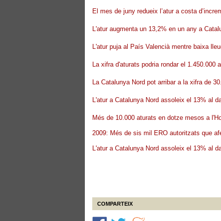
El mes de juny redueix l’atur a costa d’increm
L'atur augmenta un 13,2% en un any a Cata
L'atur puja al País Valencià mentre baixa lleu
La xifra d'aturats podria rondar el 1.450.000 a
La Catalunya Nord pot arribar a la xifra de 3
L'atur a Catalunya Nord assoleix el 13% al da
Més de 10.000 aturats en dotze mesos a l'H
2009: Més de sis mil ERO autoritzats que afe
L'atur a Catalunya Nord assoleix el 13% al da
COMPARTEIX