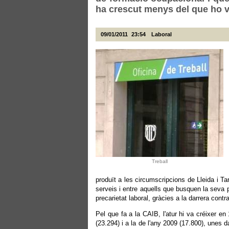
ha crescut menys del que ho va
09/01/2011
23:54
Laboral
Treball
produït a les circumscripcions de Lleida i Ta
serveis i entre aquells que busquen la seva 
precarietat laboral, gràcies a la darrera con
Pel que fa a la CAIB, l'atur hi va créixer e
(23.294) i a la de l'any 2009 (17.800), unes d