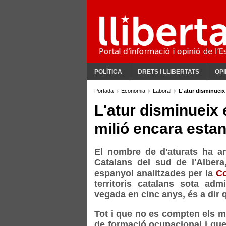
POLÍTICA
DRETS I LLIBERTATS
OPI
Portada
Economia
Laboral
L'atur disminueix
L'atur disminueix
milió encara esta
El nombre de d'aturats ha ar
Catalans del sud de l'Albera
espanyol analitzades per la
Co
territoris catalans sota adm
vegada en cinc anys, és a di
Tot i que no es compten els m
de formació ocupacional i que 