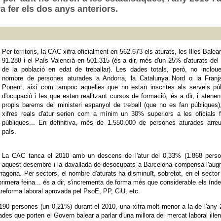
 fer els dos anys anteriors.
Per territoris, la CAC xifra oficialment en 562.673 els aturats, les Illes Balea
91.288 i el País Valencià en 501.315 (és a dir, més d'un 25% d'aturats del 
de la població en edat de treballar). Les dades totals, però, no inclou
nombre de persones aturades a Andorra, la Catalunya Nord o la Franj
Ponent, així com tampoc aquelles que no estan inscrites als serveis púb
d'ocupació i les que estan realitzant cursos de formació; és a dir, i atenen
propis barems del ministeri espanyol de treball (que no es fan públiques)
xifres reals d'atur serien com a mínim un 30% superiors a les oficials 
públiques... En definitiva, més de 1.550.000 de persones aturades arreu
país.
La CAC tanca el 2010 amb un descens de l'atur del 0,33% (1.868 perso
aquest desembre i la davallada de desocupats a Barcelona compensa l'aug
rragona. Per sectors, el nombre d'aturats ha disminuït, sobretot, en el sector
primera feina... és a dir, s'incrementa de forma més que considerable els índ
trareforma laboral aprovada pel PsoE, PP, CiU, etc.
n 190 persones (un 0,21%) durant el 2010, una xifra molt menor a la de l'any
ades que porten el Govern balear a parlar d'una millora del mercat laboral ille