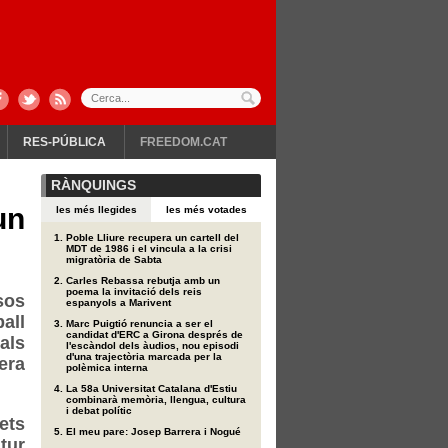
RES-PÚBLICA
FREEDOM.CAT
RÀNQUINGS
un
les més llegides
les més votades
Poble Lliure recupera un cartell del
MDT de 1986 i el vincula a la crisi
migratòria de Sabta
Carles Rebassa rebutja amb un
poema la invitació dels reis
sos
espanyols a Marivent
all
Marc Puigtió renuncia a ser el
candidat d'ERC a Girona després de
als
l'escàndol dels àudios, nou episodi
d'una trajectòria marcada per la
era
polèmica interna
La 58a Universitat Catalana d'Estiu
combinarà memòria, llengua, cultura
i debat polític
ets
El meu pare: Josep Barrera i Nogué
tur