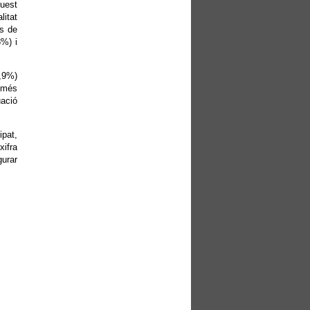
quest
litat
as de
8%) i
,9%)
 més
uació
ipat,
xifra
gurar