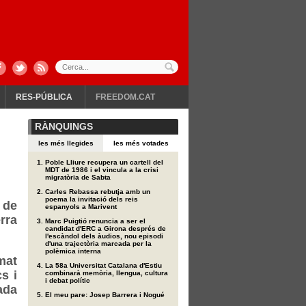
RES-PÚBLICA
FREEDOM.CAT
RÀNQUINGS
les més llegides
les més votades
Poble Lliure recupera un cartell del
MDT de 1986 i el vincula a la crisi
migratòria de Sabta
Carles Rebassa rebutja amb un
poema la invitació dels reis
 de
espanyols a Marivent
rra
Marc Puigtió renuncia a ser el
candidat d'ERC a Girona després de
l'escàndol dels àudios, nou episodi
d'una trajectòria marcada per la
polèmica interna
mat
La 58a Universitat Catalana d'Estiu
s i
combinarà memòria, llengua, cultura
i debat polític
ada
El meu pare: Josep Barrera i Nogué