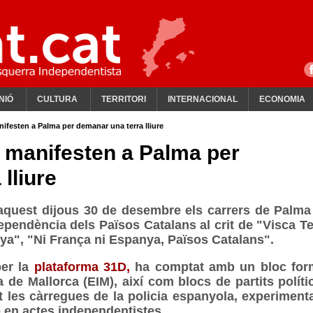
NIÓ
CULTURA
TERRITORI
INTERNACIONAL
ECONOMIA
ifesten a Palma per demanar una terra lliure
 manifesten a Palma per
lliure
aquest dijous 30 de desembre els carrers de Palma
dependència dels Països Catalans al crit de "Visca Te
nya", "Ni França ni Espanya, Països Catalans".
per la
plataforma 31D,
ha comptat amb un bloc for
 de Mallorca (EIM), així com blocs de partits polític
at les càrregues de la policia espanyola, experiment
ó en actes independentistes.