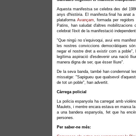
Aquesta manifestsa se celebra des del 198
anys d'història. El manifesta final ha anat a
plataforma
Avançam
, formada per regidors 
Patins, han saludat d'altres mobilitzacions
celebrat l'èxit de la manifestació independent
"Que ningú no s'equivoqui, avui ens manifes
les nostres conviccions democràtiques són
negar el nostre dret a existir com a poble", 
legítima aspiració d'esdevenir una nació ll
manera digna de ser, que ésser lliure".
De la seva banda, també han condemnat les a
missatge: "Sapigueu que qualsevol d'aquests
de tot un poble", han advertit.
Càrrega policial
La policia espanyola ha carregat amb violènc
Maulets, i mentre encara estava en marxa la 
a una bandera espanyola, fet que ha encès 
persones.
Per saber-ne més: