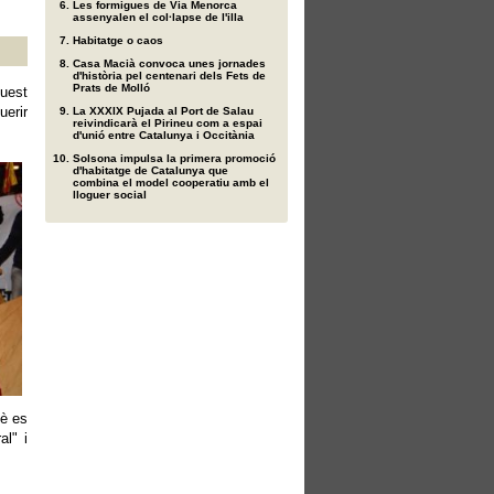
Les formigues de Via Menorca
assenyalen el col·lapse de l'illa
Habitatge o caos
Casa Macià convoca unes jornades
d'història pel centenari dels Fets de
Prats de Molló
quest
uerir
La XXXIX Pujada al Port de Salau
reivindicarà el Pirineu com a espai
d'unió entre Catalunya i Occitània
Solsona impulsa la primera promoció
d'habitatge de Catalunya que
combina el model cooperatiu amb el
lloguer social
uè es
al" i