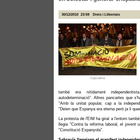
30/12/2010
23:59
Drets i Llibertats
Capcalera
també era nítidament independentis
autodeterminació". Altres pancartes que s'h
"Amb la unitat popular, cap a la independ
"Deien que Espanya era eterna però ja li que
La protesta de l'EIM ha girat a l'entorn tamb
llegia "Contra la reforma laboral, el jovent 
"Constitució Espanyola".
Sahrauís llegeixen el manifest independen