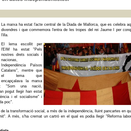
La marxa ha estat l'acte central de la Diada de Mallorca, que es celebra a
divendres i que commemora l'entra de les tropes del rei Jaume I per conq
l'illa.
El lema escollit per
l'EIM ha estat "Pels
nostres drets socials i
nacionas,
Independència Països
Catalans", mentre que
el lema que
encapçalava la marxa
ta: "Som una nació,
an pogut llegir han estat
ència i el socialisme" i
da poc".
é de la transformació social, a més de la independència, lluint pancartes en q
unit". A més, s'ha cremat un cartró en el qual es podia llegir "Reforma labor
tista