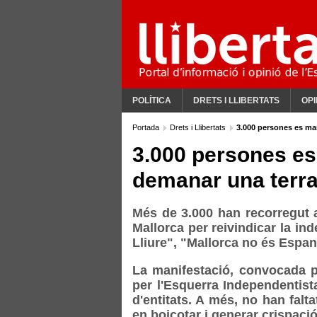
POLÍTICA
DRETS I LLIBERTATS
OPI
Portada
Drets i Llibertats
3.000 persones es man
3.000 persones es
demanar una terra 
Més de 3.000 han recorregut 
Mallorca per reivindicar la in
Lliure", "Mallorca no és Espa
La manifestació, convocada 
per l'Esquerra Independentista
d'entitats. A més, no han falt
en boicotar i generar crispaci