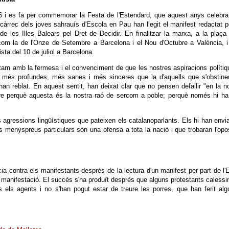
6 i es fa per commemorar la Festa de l'Estendard, que aquest anys celebr
 càrrec dels joves sahrauís d'Escola en Pau han llegit el manifest redactat p
de les Illes Balears pel Dret de Decidir. En finalitzar la marxa, a la plaça
 com la de l'Onze de Setembre a Barcelona i el Nou d'Octubre a València, 
ista del 10 de juliol a Barcelona.
tam amb la fermesa i el convenciment de que les nostres aspiracions polítiq
 més profundes, més sanes i més sinceres que la d'aquells que s'obstine
han reblat. En aquest sentit, han deixat clar que no pensen defallir "en la n
iure perquè aquesta és la nostra raó de sercom a poble; perquè només hi h
gressions lingüístiques que pateixen els catalanoparlants. Els hi han envi
 menyspreus particulars són una ofensa a tota la nació i que trobaran l'opo
ia contra els manifestants després de la lectura d'un manifest per part de l'
manifestació. El succés s'ha produït després que alguns protestants calessi
els agents i no s'han pogut estar de treure les porres, que han ferit al