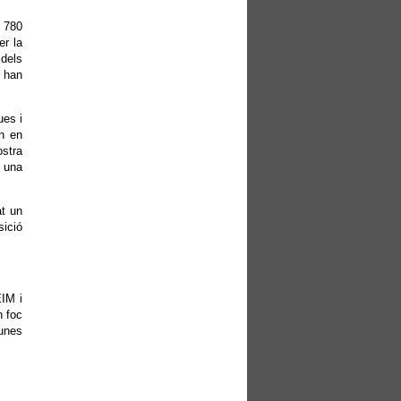
a 780
er la
 dels
i han
ues i
n en
ostra
a una
at un
sició
EIM i
n foc
gunes