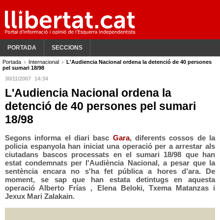
PORTADA
SECCIONS
Portada
Internacional
L'Audiencia Nacional ordena la detenció de 40 persones
pel sumari 18/98
30/11/2007
14:34
L'Audiencia Nacional ordena la
detenció de 40 persones pel sumari
18/98
Segons informa el diari basc
Gara
, diferents cossos de la
policia espanyola han iniciat una operació per a arrestar als
ciutadans bascos processats en el sumari 18/98 que han
estat condemnats per l'Audiència Nacional, a pesar que la
sentència encara no s'ha fet pública a hores d’ara. De
moment, se sap que han estata detintugs en aquesta
operació Alberto Frías , Elena Beloki, Txema Matanzas i
Jexux Mari Zalakain.