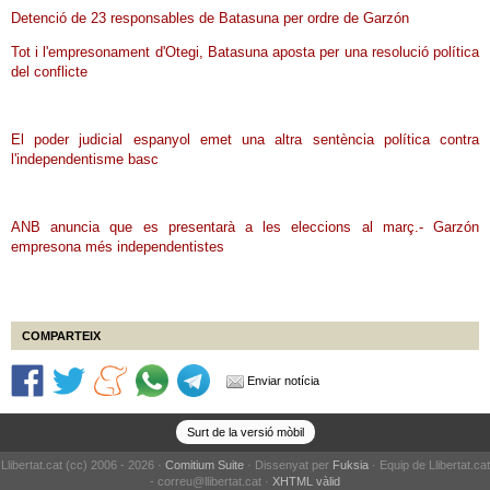
Detenció de 23 responsables de Batasuna per ordre de Garzón
Tot i l'empresonament d'Otegi, Batasuna aposta per una resolució política
del conflicte
El poder judicial espanyol emet una altra sentència política contra
l'independentisme basc
ANB anuncia que es presentarà a les eleccions al març.- Garzón
empresona més independentistes
COMPARTEIX
Enviar notícia
Surt de la versió mòbil
Llibertat.cat (cc) 2006 - 2026 ·
Comitium Suite
· Dissenyat per
Fuksia
· Equip de Llibertat.cat
- correu@llibertat.cat ·
XHTML vàlid