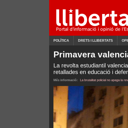
POLÍTICA
DRETS I LLIBERTATS
OPI
Primavera valenc
La revolta estudiantil valenci
retallades en educació i defe
Més informació:
La brutalitat policial no apaga la re