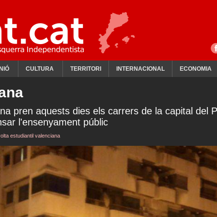
NIÓ
CULTURA
TERRITORI
INTERNACIONAL
ECONOMIA
iana
ana pren aquests dies els carrers de la capital del 
nsar l'ensenyament públic
volta estudiantil valenciana