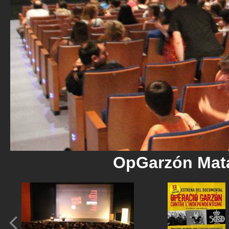
OpGarzón Mat