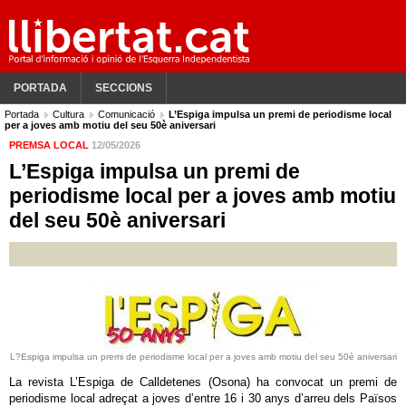
PORTADA
SECCIONS
Portada
Cultura
Comunicació
L’Espiga impulsa un premi de periodisme local
per a joves amb motiu del seu 50è aniversari
PREMSA LOCAL
12/05/2026
L’Espiga impulsa un premi de
periodisme local per a joves amb motiu
del seu 50è aniversari
L?Espiga impulsa un premi de periodisme local per a joves amb motiu del seu 50è aniversari
La revista L’Espiga de Calldetenes (Osona) ha convocat un premi de
periodisme local adreçat a joves d’entre 16 i 30 anys d’arreu dels Països