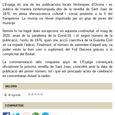
L’Espiga és una de les publicacions locals històriques d’Osona i es
publica de manera ininterrompuda des de la revetlla de Sant Joan de
1976, en plena efervescència cultural i social posterior a la fi del
franquisme. La revista va néixer impulsada per un grup de joves del
municipi.
Només hi ha hagut dues excepcions en aquesta continuïtat: el maig de
2020, arran de la pandèmia de la Covid-19, i el segon número de la
publicació, l’estiu de 1976, quan una acció coercitiva de la Guàrdia Civil
en va impedir l’edició. Finalment, el número de setembre d’aquell any va
poder veure la llum com a suplement del Full Diocesà gràcies a la
complicitat del Bisbat.
La commemoració dels cinquanta anys de L’Espiga començarà
oficialment la pròxima revetlla de Sant Joan, coincidint amb la data de
publicació del primer número, tot i que els principals actes de celebració
es concentraran durant la tardor.
VALORA
COMPARTEIX