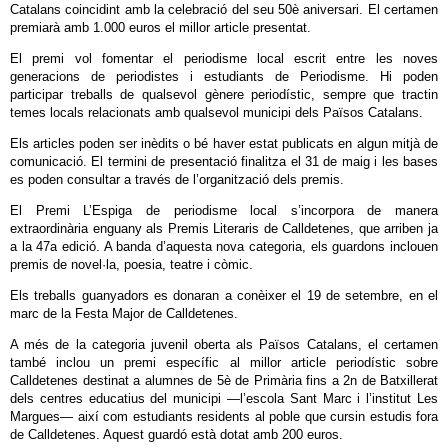
Catalans coincidint amb la celebració del seu 50è aniversari. El certamen
premiarà amb 1.000 euros el millor article presentat.
El premi vol fomentar el periodisme local escrit entre les noves
generacions de periodistes i estudiants de Periodisme. Hi poden
participar treballs de qualsevol gènere periodístic, sempre que tractin
temes locals relacionats amb qualsevol municipi dels Països Catalans.
Els articles poden ser inèdits o bé haver estat publicats en algun mitjà de
comunicació. El termini de presentació finalitza el 31 de maig i les bases
es poden consultar a través de l’organització dels premis.
El Premi L’Espiga de periodisme local s’incorpora de manera
extraordinària enguany als Premis Literaris de Calldetenes, que arriben ja
a la 47a edició. A banda d’aquesta nova categoria, els guardons inclouen
premis de novel·la, poesia, teatre i còmic.
Els treballs guanyadors es donaran a conèixer el 19 de setembre, en el
marc de la Festa Major de Calldetenes.
A més de la categoria juvenil oberta als Països Catalans, el certamen
també inclou un premi específic al millor article periodístic sobre
Calldetenes destinat a alumnes de 5è de Primària fins a 2n de Batxillerat
dels centres educatius del municipi —l’escola Sant Marc i l’institut Les
Margues— així com estudiants residents al poble que cursin estudis fora
de Calldetenes. Aquest guardó està dotat amb 200 euros.