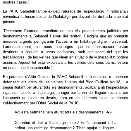
nostres cases.”.
La PAHC Sabadell també exigeix l'aturada de l'especulació immobiliària i
reivindica la funció social de l’habitatge per davant del dret a la propietat
privada.
“Reclamem l'aturada immediata de tots els procediments judicials per
desnonaments a Sabadell i arreu del territori, i exigim que es prenguin
mesures urgents per garantir l'accés a un habitatge digne i universal.
Lamentablement, els nous habitatges que es construeixen estan
destinats a lloguers a preus caríssims, molt per sobre del que les
treballadores i de les veïnes que viuen en situació de vulnerabilitat podem
assumir. Aquest fet està expulsant a les veïnes dels seus barris, estem
en una situació insostenible.”
En paraules d’Aïda Guidus, la PAHC Sabadell està decidida a continuar
defensant els drets de les veïnes i veïns del Bloc Guillem Agulló, i a
seguir lluitant per aturar tots els desnonaments, acabar amb l’especulació
i garantir l’accés a l’habitatge, ja sigui per la via del lloguer social o per
l’ocupació de blocs en desús, com en els diferents blocs gestionats
col·lectivament per l’Obra Social de la PAHC.
Aquesta setmana hem aturat tots els desnonaments! 🔥✊
Garantim el dret a l'habitatge juntes! Estàs ocupant i t'ha
arribat una ordre de desnonament? T'han apujat el lloguer i