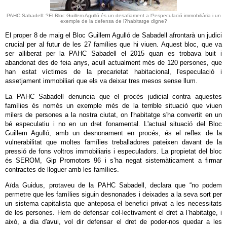
PAHC Sabadell: ?El Bloc Guillem Agulló és un desafiament a l?especulació immobiliària i un
exemple de la defensa de l?habitatge digne?
El proper 8 de maig el Bloc Guillem Agulló de Sabadell afrontarà un judici
crucial per al futur de les 27 famílies que hi viuen. Aquest bloc, que va
ser alliberat per la PAHC Sabadell el 2015 quan es trobava buit i
abandonat des de feia anys, acull actualment més de 120 persones, que
han estat víctimes de la precarietat habitacional, l'especulació i
assetjament immobiliari que els va deixar tres mesos sense llum.
La PAHC Sabadell denuncia que el procés judicial contra aquestes
famílies és només un exemple més de la terrible situació que viuen
milers de persones a la nostra ciutat, on l'habitatge s'ha convertit en un
bé especulatiu i no en un dret fonamental. L'actual situació del Bloc
Guillem Agulló, amb un desnonament en procés, és el reflex de la
vulnerabilitat que moltes famílies treballadores pateixen davant de la
pressió de fons voltros immobiliaris i especuladors. La propietat del bloc
és SEROM, Gip Promotors 96 i s’ha negat sistemàticament a firmar
contractes de lloguer amb les famílies.
Aïda Guidus, protaveu de la PAHC Sabadell, declara que “no podem
permetre que les famílies siguin desnonades i deixades a la seva sort per
un sistema capitalista que anteposa el benefici privat a les necessitats
de les persones. Hem de defensar col·lectivament el dret a l’habitatge, i
això, a dia d'avui, vol dir defensar el dret de poder-nos quedar a les