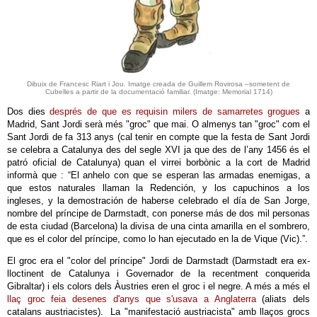
Dibuix de Francesc Riart i Jou. Imatge creada de Guillem Rovirosa –sometent de
Cubelles a partir de la documentació familiar. (Imatge: Memorial 1714)
Dos dies
després de que es requisin milers de samarretes grogues
a
Madrid, Sant Jordi serà més "groc" que mai. O almenys tan "groc" com el
Sant Jordi de fa 313 anys (cal tenir en compte que la festa de Sant Jordi
se celebra a Catalunya des del segle XVI ja que des de l’any 1456 és el
patró oficial de Catalunya) quan el virrei borbònic a la cort de Madrid
informà que : “El anhelo con que se esperan las armadas enemigas, a
que estos naturales llaman la Redención, y los capuchinos a los
ingleses, y la demostración de haberse celebrado el día de San Jorge,
nombre del príncipe de Darmstadt, con ponerse más de dos mil personas
de esta ciudad (Barcelona) la divisa de una cinta amarilla en el sombrero,
que es el color del príncipe, como lo han ejecutado en la de Vique (Vic).”.
El groc era el "color del príncipe" Jordi de Darmstadt (Darmstadt era ex-
lloctinent de Catalunya i Governador de la recentment conquerida
Gibraltar) i els colors dels Àustries eren el groc i el negre. A més a més el
llaç groc feia desenes d'anys que s'usava a Anglaterra
(aliats dels
catalans austriacistes). La "manifestació austriacista" amb llaços grocs