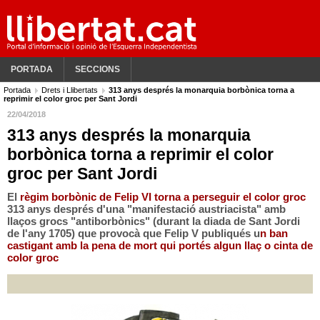
PORTADA
SECCIONS
Portada
Drets i Llibertats
313 anys després la monarquia borbònica torna a
reprimir el color groc per Sant Jordi
22/04/2018
313 anys després la monarquia
borbònica torna a reprimir el color
groc per Sant Jordi
El
règim borbònic de Felip VI torna a perseguir el color groc
313 anys després d'una "manifestació austriacista" amb
llaços grocs "antiborbònics" (durant la diada de Sant Jordi
de l'any 1705) que provocà que Felip V publiqués u
n ban
castigant amb la pena de mort qui portés algun llaç o cinta de
color groc