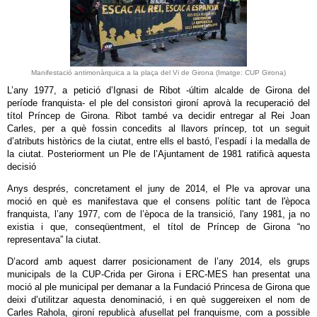
Manifestació antimonàrquica a la plaça del Vi de Girona (Imatge: CUP Girona)
L’any 1977, a petició d’Ignasi de Ribot -últim alcalde de Girona del
període franquista- el ple del consistori gironí aprovà la recuperació del
títol Príncep de Girona. Ribot també va decidir entregar al Rei Joan
Carles, per a què fossin concedits al llavors príncep, tot un seguit
d’atributs històrics de la ciutat, entre ells el bastó, l’espadí i la medalla de
la ciutat. Posteriorment un Ple de l’Ajuntament de 1981 ratificà aquesta
decisió
Anys després, concretament el juny de 2014, el Ple va aprovar una
moció en què es manifestava que el consens polític tant de l'època
franquista, l’any 1977, com de l’època de la transició, l'any 1981, ja no
existia i que, conseqüentment, el títol de Príncep de Girona “no
representava” la ciutat.
D’acord amb aquest darrer posicionament de l’any 2014, els grups
municipals de la CUP-Crida per Girona i ERC-MES han presentat una
moció al ple municipal per demanar a la Fundació Princesa de Girona que
deixi d’utilitzar aquesta denominació, i en què suggereixen el nom de
Carles Rahola, gironí republicà afusellat pel franquisme, com a possible