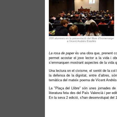
200 alumnes en la presentació del llibre d'homenatge
a Vicent Andrés Estellés
La rosa de paper
és una obra que, prenent co
permet acostar el jove lector a la vida i obr
s’emmarquen mostrant aspectes de la vida qu
Una lectura on el civisme, el sentit de la col·l
la defensa de la dignitat, entre d’altres, s
temàtica del mateix poema de Vicent Andrés E
La "Plaça del Llibre" són unes jornades de v
literatura feta des del País Valencià i per edit
En la seva 2 edició, s'han desenvolupat del 