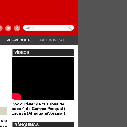
RES-PÚBLICA
FREEDOM.CAT
VÍDEOS
Book Tràiler de "La rosa de
paper" de Gemma Pasqual i
Escrivà (Alfaguara/Voramar)
 a la
RÀNQUINGS
re de