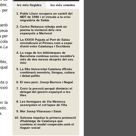
bre,
les més llegides
les més votades
a per
Poble Lliure recupera un cartell del
MDT de 1986 i el vincula a la crisi
migratòria de Sabta
e amb
Carles Rebassa rebutja amb un
 seua
poema la invitació dels reis
espanyols a Marivent
a per
La XXXIX Pujada al Port de Salau
cola
reivindicarà el Pirineu com a espai
re
La
d'unió entre Catalunya i Occitània
La vaga de les biblioteques de
Barcelona continua sense resoldre's
més de dos mesos després del seu
llés,
inici
 qual
La 58a Universitat Catalana d'Estiu
combinarà memòria, llengua, cultura
i debat polític
sta o
El meu pare: Josep Barrera i Nogué
essió
Creix la pressió perquè dimiteixi el
delegat del govern espanyol a les
Illes
Les formigues de Via Menorca
en la
assenyalen el col·lapse de l'illa
stic.
Mor Josep Vilarasau i Salat
a.
Solsona impulsa la primera promoció
d'habitatge de Catalunya que
combina el model cooperatiu amb el
lloguer social