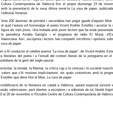
Cultura Contemporània de València fins el proper diumenge 23 de novem
amb la presentació de la seua última novel·la
La rosa de paper
, publicad
l’editorial Voramar.
Vora 200 alumnes de primària i secundària han pogut gaudir d’aquest llibr
el qual l’autora vol homenatjar el poeta Vicent Andrés Estellés i acostar la
figura als més joves. Una trobada amb joves lectors que ha estat presentad
la periodista Amàlia Garrigós i el programa de ràdio El Mural, d’Es
Valenciana. Així, escriptora i lectors han compartit micròfons i opinions sob
rosa de paper
.
m a fil conductor el cèlebre poema “La rosa de paper”, de Vicent Andrés Este
a literàries del poeta i a l’estudi del context literari de la postguerra en el
otidiana de la gent del segle passat
ectivitat, la bondat, la llibertat, la crítica cap a la censura i la societat mascli
ón valors que s’hi mostren implícitament, els quals sintonitzen amb la progr
stellés que dóna títol al llibre,
La rosa de paper
.
isibilització de la literatura en català a València, parant especial esment 
orials valencianes, però obertes a escriptors i a editorials de tot l'àmbit lingüí
10 al 20 de novembre a l'Octubre Centre de Cultura Contemporània de Valènci