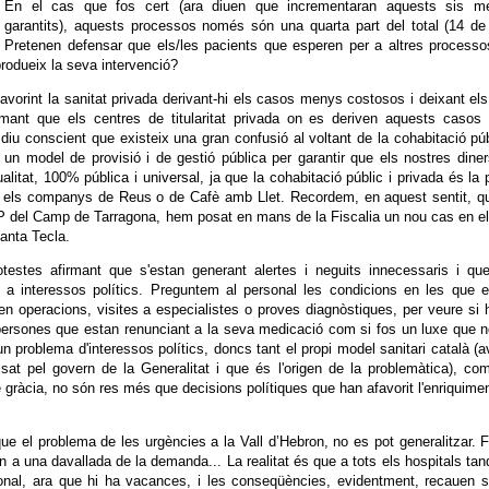
En el cas que fos cert (ara diuen que incrementaran aquests sis m
garantits), aquests processos només són una quarta part del total (14 de
Pretenen defensar que els/les pacients que esperen per a altres process
produeix la seva intervenció?
vorint la sanitat privada derivant-hi els casos menys costosos i deixant el
rmant que els centres de titularitat privada on es deriven aquests casos
diu conscient que existeix una gran confusió al voltant de la cohabitació púb
un model de provisió i de gestió pública per garantir que els nostres dine
alitat, 100% pública i universal, ja que la cohabitació públic i privada és la 
t els companys de Reus o de Cafè amb Llet. Recordem, en aquest sentit, q
P del Camp de Tarragona, hem posat en mans de la Fiscalia un nou cas en e
Santa Tecla.
otestes afirmant que s'estan generant alertes i neguits innecessaris i qu
en a interessos polítics. Preguntem al personal les condicions en les que 
ren operacions, visites a especialistes o proves diagnòstiques, per veure si 
persones que estan renunciant a la seva medicació com si fos un luxe que 
 problema d'interessos polítics, doncs tant el propi model sanitari català (a
sat pel govern de la Generalitat i que és l'origen de la problemàtica), co
e gràcia, no són res més que decisions polítiques que han afavorit l'enriquime
que el problema de les urgències a la Vall d’Hebron, no es pot generalitzar. F
on a una davallada de la demanda... La realitat és que a tots els hospitals ta
ersonal, ara que hi ha vacances, i les conseqüències, evidentment, recauen 