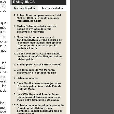
esos
RÀNQUINGS
 65).
les més llegides
les més votades
os es
Poble Lliure recupera un cartell del
MDT de 1986 i el vincula a la crisi
migratòria de Sabta
s que
Carles Rebassa rebutja amb un
 més
poema la invitació dels reis
lic i
espanyols a Marivent
rs es
Marc Puigtió renuncia a ser el
candidat d'ERC a Girona després de
porta
l'escàndol dels àudios, nou episodi
ue la
d'una trajectòria marcada per la
polèmica interna
l que
La 58a Universitat Catalana d'Estiu
combinarà memòria, llengua, cultura
i debat polític
e les
El meu pare: Josep Barrera i Nogué
estan
Les formigues de Via Menorca
hi ha
assenyalen el col·lapse de l'illa
no es
Habitatge o caos
valat
Casa Macià convoca unes jornades
m les
d'història pel centenari dels Fets de
Prats de Molló
nt de
La XXXIX Pujada al Port de Salau
reivindicarà el Pirineu com a espai
d'unió entre Catalunya i Occitània
ins i
Solsona impulsa la primera promoció
nquen
d'habitatge de Catalunya que
combina el model cooperatiu amb el
sobre
lloguer social