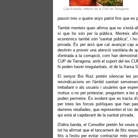
Laia Estrada, militant de la CUP de Tarragona
passin tres o quatre anys patint fins que es 
També menteix quan afirma que no s'està afa
sí que ho són per la pública. Menteix afi
econòmics també són “sanitat pública”, i ho 
privada. És per això que cal avançar cap a 
destinin a proveir una atenció sanitària de qu
d'entrada a la corrupció, com han demostra
CUP de Tarragona, amb el suport del les CU
hi poden haver irregularitats, el de la Xarxa 
El senyor Boi Ruiz pretén silenciar les pr
reivindicacions en l'àmbit sanitari serveix
treballant o als usuaris i usuàries que espe
motius o no per protestar; preguntem a les 
poden permetre. És evident que es tracta d'un
per totes les forces polítiques que han pas
darreres retallades, que representen el toc d
qui està al capdavant de la sanitat privada.
D'altra banda, el Conseller pretén fer veure 
tot ha afirmat que el tancament de llits resp
llits a l'estiu per evitar contractar més p