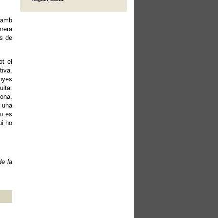
t amb
rrera
cs de
ot el
tiva.
anyes
uita.
ona,
i una
iu es
ui ho
de la