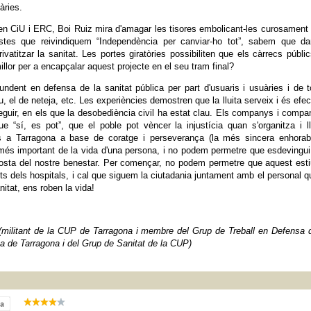
àries.
en CiU i ERC, Boi Ruiz mira d'amagar les tisores embolicant-les curosamen
tistes que reivindiquem “Independència per canviar-ho tot”, sabem que da
vatitzar la sanitat. Les portes giratòries possibiliten que els càrrecs públi
millor per a encapçalar aquest projecte en el seu tram final?
undent en defensa de la sanitat pública per part d'usuaris i usuàries i de t
iu, el de neteja, etc. Les experiències demostren que la lluita serveix i és efec
eguir, en els que la desobediència civil ha estat clau. Els companys i comp
sí, es pot”, que el poble pot vèncer la injustícia quan s'organitza i ll
 a Tarragona a base de coratge i perseverança (la més sincera enhorab
t més important de la vida d'una persona, i no podem permetre que esdevingu
a costa del nostre benestar. Per començar, no podem permetre que aquest est
lits dels hospitals, i cal que siguem la ciutadania juntament amb el personal q
itat, ens roben la vida!
(militant de la CUP de Tarragona i membre del Grup de Treball en Defensa 
ca de Tarragona i del Grup de Sanitat de la CUP)