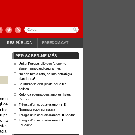
RES-PÚBLICA
FREEDOM.CAT
PER SABER-NE MÉS
Unitat Popular, allò que fa que no
siguem una candidatura més
No són fets aïllats, és una estratègia
planificada!
La utilització dels jutjats per a fer
política...
Retòrica i demagògia amb les llistes
nisme
d'espera
gi de
Trilogia d'un esquarterament (III)
ntits
Normalització repressiva
grups
Trilogia d'un esquarterament. II Sanitat
e la
Trilogia d'un esquarterament. I
Educació
istes
àcia.