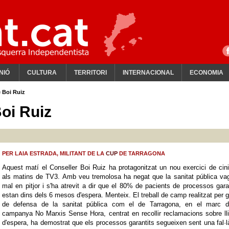
NIÓ
CULTURA
TERRITORI
INTERNACIONAL
ECONOMIA
 Boi Ruiz
oi Ruiz
PER LAIA ESTRADA, MILITANT DE LA
CUP
DE TARRAGONA
Aquest matí el Conseller Boi Ruiz ha protagonitzat un nou exercici de ci
als matins de TV3. Amb veu tremolosa ha negat que la sanitat pública va
mal en pitjor i s'ha atrevit a dir que el 80% de pacients de processos gara
estan dins dels 6 mesos d'espera. Menteix. El treball de camp realitzat per 
de defensa de la sanitat pública com el de Tarragona, en el marc d
campanya No Marxis Sense Hora, centrat en recollir reclamacions sobre ll
d'espera, ha demostrat que els processos garantits segueixen sent una fal·l