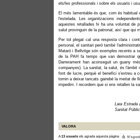
els/les professionals i sobre els usuaris i usu
El més lamentable és que, com és habitual 
l'estelada. Les organitzacions independen
aquestes retallades hi ha una voluntat de pri
salut provinguin de la patronal, així que qui 
Per tot plegat cal una resposta clara i cont
personal, el sanitari però també l'administrat
Mataró i Bellvitge són exemples recents a s
de la PAH fa temps que van demostrar que “
Darrerament han aconseguit un guany més
companyes). La sanitat, la salut, és l'àmbi
font de lucre, perquè el benefici s'extreu 
tornin a deixar tancats gairebé la meitat de l
impedim. I recordem que si ens retallen la san
Laia Estrada 
Sanitat Públi
VALORA
A
13 usuaris
els agrada aquesta pàgina