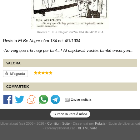
Revista "El Be Negre" nu?m.134 del 4/1/1934
Revista
El Be Negre
núm.134 del 4/1/1934
-
No veig que n'hi hagi per tant...! Al capdavall vostès també ensenyen...
VALORA
COMPARTEIX
Enviar notícia
Surt de la versió mòbil
Llibertat.cat (cc) 2006 - 2026 ·
Comitium Suite
· Dissenyat per
Fuksia
· Equip de Llibertat.cat
- correu@llibertat.cat ·
XHTML vàlid