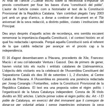
Al final de l’article J.Cuéllar escriu sobre la necessitat d’impulsar un
procés constituent per fixar les bases d’una “constitució del poble”.
L’autor de l’article coneix com a historiador el text de la Constitució
Provisional de la República Catalana. Vam contribuir plegats l’any 2003
junt amb un grup d’amics, a donar a conèixer el document en el 75è
aniversari de la seva redacció, a distints pobles, ciutats i institucions del
Principat.
Deu anys després d’aquells actes de recordança, ens sembla escaient
rememorar la importància d'aquella Constitució, i el context històric en el
qual fou redactada i aprovada. Perquè aquella Constitució serà el referent
de la que caldrà redactar per avançar en el procés cap a la
independència.
El 16 d'agost desembarcaren a l'Havana, procedents de Xile, Francesc
Macià i el seu col·laborador Ventura i Gassol. Des de primers de gener,
havien visitat tots els nuclis i entitats catalanes de Llatinoamèrica.
L'objectiu dels visitants era la celebració de l'Assemblea Constituent del
Separatisme Català els dies 30 de setembre i 1, 2 d'octubre, al Centre
Català de l'Havana. A l'Assemblea es presentà una ponència redactada
per Josep Conangla i Fontanilles, sobre la Constitució Provisional de la
República Catalana. El text era una proposta sobre el règim polític i
l'organització de la futura Catalunya independent. Consta de 36 títols
dividits en 302 articles. L'article primer sobre el règim polític diu:
Art.- I El
poble de Catalunya, en exercici del dret immanent que li correspon de
donar-se per voluntat pròpia i sense ingerències estranyes la seva