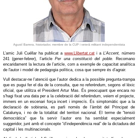
Agustí Barrera, historiador, membre de la CUP i veterà militant independentista
L’amic Juli Cuéllar ha publicat a
www.Llibertat.cat
i a
L’Accent,
número
241 (gener-febrer), l’article
Per una constitució del poble.
Recomano
encaridament la lectura de l’article, com a exemple de capacitat analítica
de l'autor i model de pedagogia política, cosa que sempre és d’agrair.
Vull destacar-ne l’atenció que l’autor dedica a la possible pregunta-trampa
que es pugui fer el dia de la consulta, que no referèndum, segons el lèxic
oficial, que utilitza el President Artur Mas. És preocupant que encara no
s'hagi fixat una data per a la celebració del referèndum, veiem el projecte,
immers en un escenari força incert i imprecís. És simptomàtic que a la
declaració de sobirania, es parli només de l’àmbit del Principat de
Catalunya, i no de la totalitat del territori nacional. El terme de “tensió
democràtica” que fa servir l’autor ens ha semblat especialment
suggeridor, junt amb el concepte “d’independència real” de la dictadura del
capital i les multinacionals.