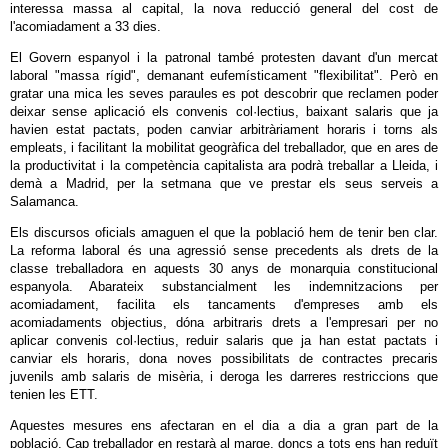
interessa massa al capital, la nova reducció general del cost de
l'acomiadament a 33 dies.
El Govern espanyol i la patronal també protesten davant d'un mercat
laboral "massa rígid", demanant eufemísticament "flexibilitat". Però en
gratar una mica les seves paraules es pot descobrir que reclamen poder
deixar sense aplicació els convenis col·lectius, baixant salaris que ja
havien estat pactats, poden canviar arbitràriament horaris i torns als
empleats, i facilitant la mobilitat geogràfica del treballador, que en ares de
la productivitat i la competència capitalista ara podrà treballar a Lleida, i
demà a Madrid, per la setmana que ve prestar els seus serveis a
Salamanca.
Els discursos oficials amaguen el que la població hem de tenir ben clar.
La reforma laboral és una agressió sense precedents als drets de la
classe treballadora en aquests 30 anys de monarquia constitucional
espanyola. Abarateix substancialment les indemnitzacions per
acomiadament, facilita els tancaments d'empreses amb els
acomiadaments objectius, dóna arbitraris drets a l'empresari per no
aplicar convenis col·lectius, reduir salaris que ja han estat pactats i
canviar els horaris, dona noves possibilitats de contractes precaris
juvenils amb salaris de misèria, i deroga les darreres restriccions que
tenien les ETT.
Aquestes mesures ens afectaran en el dia a dia a gran part de la
població. Cap treballador en restarà al marge, doncs a tots ens han reduït