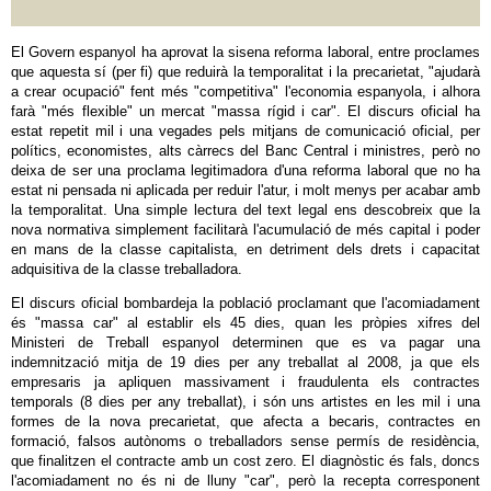
El Govern espanyol ha aprovat la sisena reforma laboral, entre proclames
que aquesta sí (per fi) que reduirà la temporalitat i la precarietat, "ajudarà
a crear ocupació" fent més "competitiva" l'economia espanyola, i alhora
farà "més flexible" un mercat "massa rígid i car". El discurs oficial ha
estat repetit mil i una vegades pels mitjans de comunicació oficial, per
polítics, economistes, alts càrrecs del Banc Central i ministres, però no
deixa de ser una proclama legitimadora d'una reforma laboral que no ha
estat ni pensada ni aplicada per reduir l'atur, i molt menys per acabar amb
la temporalitat. Una simple lectura del text legal ens descobreix que la
nova normativa simplement facilitarà l'acumulació de més capital i poder
en mans de la classe capitalista, en detriment dels drets i capacitat
adquisitiva de la classe treballadora.
El discurs oficial bombardeja la població proclamant que l'acomiadament
és "massa car" al establir els 45 dies, quan les pròpies xifres del
Ministeri de Treball espanyol determinen que es va pagar una
indemnització mitja de 19 dies per any treballat al 2008, ja que els
empresaris ja apliquen massivament i fraudulenta els contractes
temporals (8 dies per any treballat), i són uns artistes en les mil i una
formes de la nova precarietat, que afecta a becaris, contractes en
formació, falsos autònoms o treballadors sense permís de residència,
que finalitzen el contracte amb un cost zero. El diagnòstic és fals, doncs
l'acomiadament no és ni de lluny "car", però la recepta corresponent