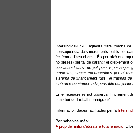
Intersindical-CSC, aquesta xifra rodona d
conseqüència dels increments patits els darr
fer front a l’actual crisi. És per això que aq
no preses) per tal de garantir el creixement 
que aquest canvi no pot passar per seguir ga
empreses, sense contrapartides per al mant
sistema de finançament just i el traspàs de
sinó un requeriment indispensable per poder-
En el requadre es pot observar l’increment de
ministeri de Treball i Immigració.
Informació i dades facilitades per la
Intersin
Per saber-ne més:
A prop del milió d'aturats a tota la nació.
Llibe