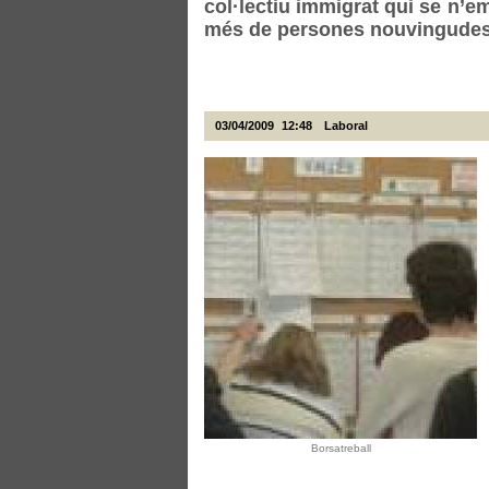
col·lectiu immigrat qui se n’em
més de persones nouvingudes 
03/04/2009
12:48
Laboral
Borsatreball