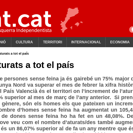
NIÓ
CULTURA
TERRITORI
INTERNACIONAL
ECONOMIA
turats a tot el país
urats a tot el país
de persones sense feina ja és gairebé un 75% major 
unya Nord va superar el mes de febrer la xifra històr
 País Valencià és el territori on l’increment de l’atu
 superior al mes de març de l’any anterior. Si pre
e gènere, són els homes els que pateixen un increm
l nombre d’homes sense feina ha augmentat un 105,
 de dones sense feina ho ha fet en un 48,08%. De
u jove veu com el nombre d’aturats/des també augme
e és un 86,07% superior al de fa un any mentre que és