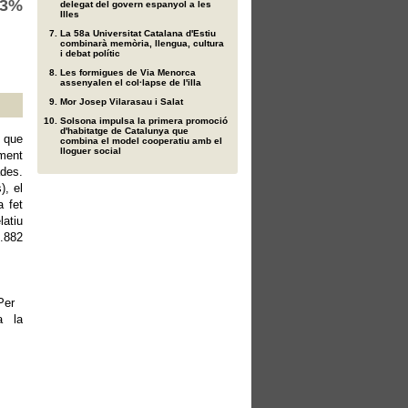
,73%
delegat del govern espanyol a les
Illes
La 58a Universitat Catalana d'Estiu
combinarà memòria, llengua, cultura
i debat polític
Les formigues de Via Menorca
assenyalen el col·lapse de l'illa
Mor Josep Vilarasau i Salat
Solsona impulsa la primera promoció
d'habitatge de Catalunya que
l que
combina el model cooperatiu amb el
lloguer social
ament
des.
), el
a fet
latiu
.882
Per
a la