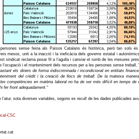
e persones sense feina als Països Catalans és històrica, però tan sols é
ers mesos, unit a la inacció i la ineficàcia dels governs estatal i autonòmic
uest sindicat reclama posar fil a l’agulla i canviar el rumb de les mesures pres
de l’ocupació i el manteniment dels recursos per a les persones sense treball, 
stant els diners de forma indiscriminada i incondicional en entitats finance
eniment del crèdit i la creació de llocs de treball. De la mateixa maner
 les competències en matèria laboral no ha de ser més difícil en temps de c
hi fer front adequadament."
 l’atur, sota diverses variables, segons es recull de les dades publicades avu
dical-CSC
rtat.cat