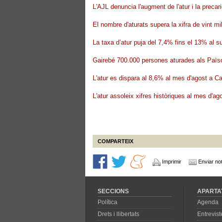
L'AJL denuncia l'augment de l'atur i la precari
El nombre d'aturats supera la xifra de vint m
La taxa d’atur puja del 7,4% fins el 13% al su
Gairebé 700.000 persones aturades als Païs
L'atur es dispara al 8,6% al mes d'agost a C
L'atur assoleix xifres històriques al mes d'a
COMPARTEIX
Imprimir
Enviar not
SECCIONS
APARTA
Política
Agenda
Drets i llibertats
Entrevist