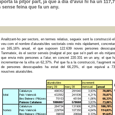
porta la pitjor part, ja que a dia d’avui hi ha un 117
sense feina que fa un any.
Analitzant-ho per sectors, en termes relatius, segueix sent la construcció e
veu com el nombre d’aturats/des sectorials creix més ràpidament, concret
un 165,16% anual, el que suposen 122.639 noves persones desocupa
Tanmateix, és el sector serveis (malgrat el poc que se’n parli en els mitjans
que envia més persones a l’atur, en concret 220.331 en un any, el que h
incrementar-ne la xifra un 62,37%. Pel que fa a la construcció, l’augment re
de persones desocupades ha estat del 66,23%, el que equival a 73
nous/ves aturats/des.