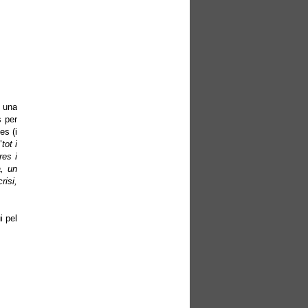
s una
s per
es (i
"
tot i
res i
a, un
risi,
i pel