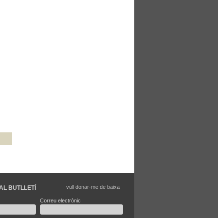
vull donar-me de baixa
AL BUTLLETÍ
Correu electrònic