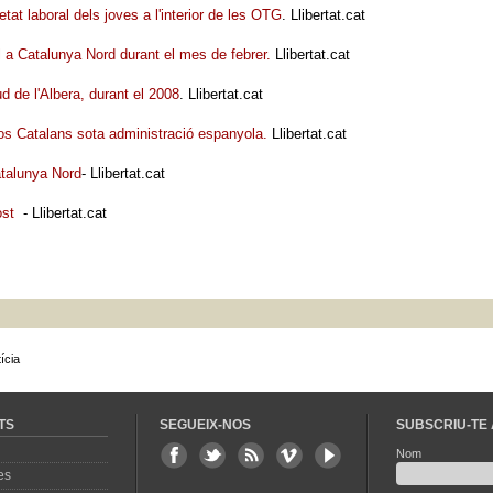
etat laboral dels joves a l'interior de les OTG
. Llibertat.cat
il a Catalunya Nord durant el mes de febrer.
Llibertat.cat
d de l'Albera, durant el 2008
. Llibertat.cat
os Catalans sota administració espanyola.
Llibertat.cat
atalunya Nord
- Llibertat.cat
gost
- Llibertat.cat
ícia
TS
SEGUEIX-NOS
SUBSCRIU-TE 
Nom
es