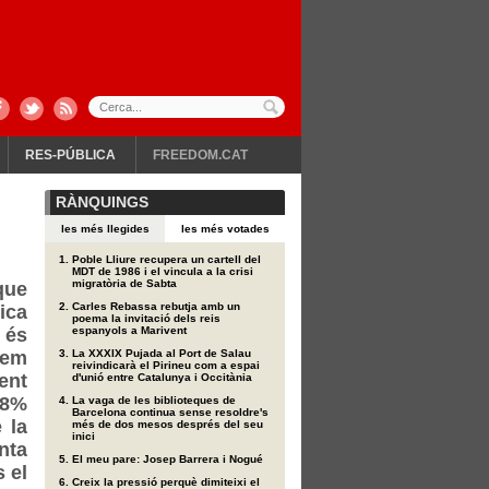
RES-PÚBLICA
FREEDOM.CAT
RÀNQUINGS
les més llegides
les més votades
Poble Lliure recupera un cartell del
MDT de 1986 i el vincula a la crisi
migratòria de Sabta
que
Carles Rebassa rebutja amb un
ica
poema la invitació dels reis
r és
espanyols a Marivent
nem
La XXXIX Pujada al Port de Salau
reivindicarà el Pirineu com a espai
ent
d'unió entre Catalunya i Occitània
48%
La vaga de les biblioteques de
Barcelona continua sense resoldre's
 la
més de dos mesos després del seu
inici
nta
El meu pare: Josep Barrera i Nogué
 el
Creix la pressió perquè dimiteixi el