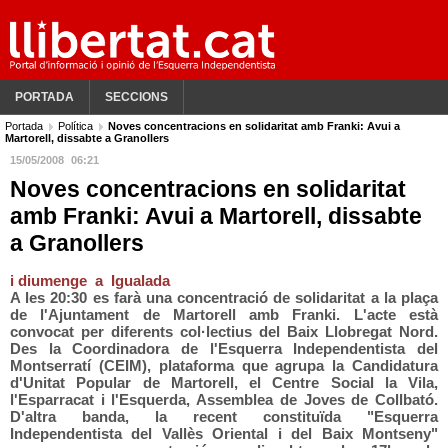
PORTADA
SECCIONS
Portada
Política
Noves concentracions en solidaritat amb Franki: Avui a
Martorell, dissabte a Granollers
15/05/2008
06:21
Noves concentracions en solidaritat
amb Franki: Avui a Martorell, dissabte
a Granollers
i diumenge a Igualada
A les 20:30 es farà una concentració de solidaritat a la plaça
de l'Ajuntament de Martorell amb Franki. L'acte està
convocat per diferents col·lectius del Baix Llobregat Nord.
Des la Coordinadora de l'Esquerra Independentista del
Montserratí (CEIM), plataforma que agrupa la Candidatura
d'Unitat Popular de Martorell, el Centre Social la Vila,
l'Esparracat i l'Esquerda, Assemblea de Joves de Collbató.
D'altra banda, la recent constituïda "Esquerra
Independentista del Vallès Oriental i del Baix Montseny"