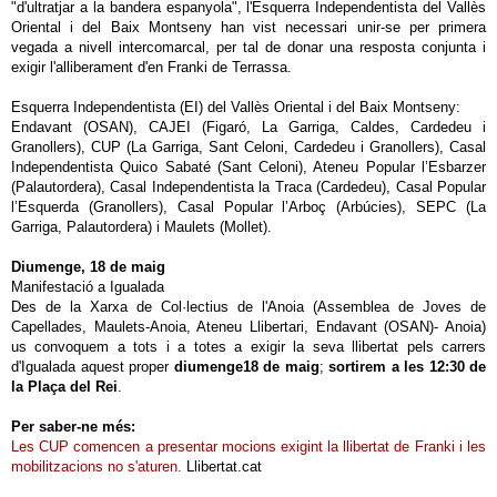
"d'ultratjar a la bandera espanyola", l'Esquerra Independentista del Vallès
Oriental i del Baix Montseny han vist necessari unir-se per primera
vegada a nivell intercomarcal, per tal de donar una resposta conjunta i
exigir l'alliberament d'en Franki de Terrassa.
Esquerra Independentista (EI) del Vallès Oriental i del Baix Montseny:
Endavant (OSAN), CAJEI (Figaró, La Garriga, Caldes, Cardedeu i
Granollers), CUP (La Garriga, Sant Celoni, Cardedeu i Granollers), Casal
Independentista Quico Sabaté (Sant Celoni), Ateneu Popular l’Esbarzer
(Palautordera), Casal Independentista la Traca (Cardedeu), Casal Popular
l’Esquerda (Granollers), Casal Popular l’Arboç (Arbúcies), SEPC (La
Garriga, Palautordera) i Maulets (Mollet).
Diumenge, 18 de maig
Manifestació a Igualada
Des de la Xarxa de Col·lectius de l'Anoia (Assemblea de Joves de
Capellades, Maulets-Anoia, Ateneu Llibertari, Endavant (OSAN)- Anoia)
us convoquem a tots i a totes a exigir la seva llibertat pels carrers
d'Igualada aquest proper
diumenge18 de maig
;
sortirem a les 12:30 de
la Plaça del Rei
.
Per saber-ne més:
Les CUP comencen a presentar mocions exigint la llibertat de Franki i les
mobilitzacions no s'aturen.
Llibertat.cat