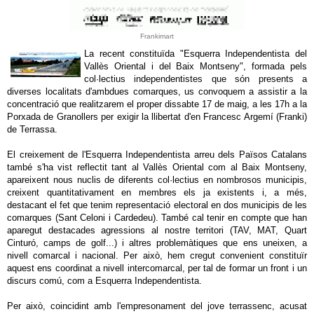
Frankimart
La recent constituïda "Esquerra Independentista del
Vallès Oriental i del Baix Montseny", formada pels
col·lectius independentistes que són presents a
diverses localitats d'ambdues comarques, us convoquem a assistir a la
concentració que realitzarem el proper dissabte 17 de maig, a les 17h a la
Porxada de Granollers per exigir la llibertat d'en Francesc Argemí (Franki)
de Terrassa.
El creixement de l'Esquerra Independentista arreu dels Països Catalans
també s'ha vist reflectit tant al Vallès Oriental com al Baix Montseny,
apareixent nous nuclis de diferents col·lectius en nombrosos municipis,
creixent quantitativament en membres els ja existents i, a més,
destacant el fet que tenim representació electoral en dos municipis de les
comarques (Sant Celoni i Cardedeu). També cal tenir en compte que han
aparegut destacades agressions al nostre territori (TAV, MAT, Quart
Cinturó, camps de golf...) i altres problemàtiques que ens uneixen, a
nivell comarcal i nacional. Per això, hem cregut convenient constituïr
aquest ens coordinat a nivell intercomarcal, per tal de formar un front i un
discurs comú, com a Esquerra Independentista.
Per això, coincidint amb l'empresonament del jove terrassenc, acusat