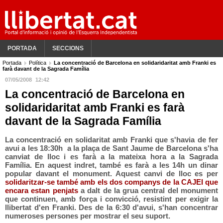
PORTADA
SECCIONS
Portada
Política
La concentració de Barcelona en solidaridaritat amb Franki es
farà davant de la Sagrada Família
07/05/2008
12:42
La concentració de Barcelona en
solidaridaritat amb Franki es farà
davant de la Sagrada Família
La concentració en solidaritat amb Franki que s'havia de fer
avui a les 18:30h a la plaça de Sant Jaume de Barcelona s'ha
canviat de lloc i es farà a la mateixa hora a la Sagrada
Família. En aquest indret, també es farà a les 14h un dinar
popular davant el monument. Aquest canvi de lloc es per
solidaritzar-se també amb els dos companys de la CAJEI que
encara estan penjats
a dalt de la grua central del monument
que continuen, amb força i convicció, resistint per exigir la
llibertat d'en Franki. Des de la 6:30 d'avui, s'han concentrar
numeroses persones per mostrar el seu suport.