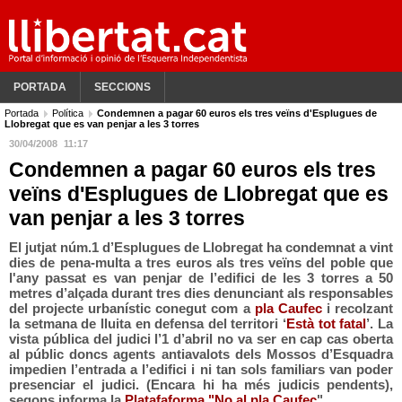
PORTADA
SECCIONS
Portada
Política
Condemnen a pagar 60 euros els tres veïns d'Esplugues de
Llobregat que es van penjar a les 3 torres
30/04/2008
11:17
Condemnen a pagar 60 euros els tres
veïns d'Esplugues de Llobregat que es
van penjar a les 3 torres
El jutjat núm.1 d’Esplugues de Llobregat ha condemnat a vint
dies de pena-multa a tres euros als tres veïns del poble que
l'any passat es van penjar de l’edifici de les 3 torres a 50
metres d’alçada durant tres dies denunciant als responsables
del projecte urbanístic conegut com a
pla Caufec
i recolzant
la setmana de lluita en defensa del territori ‘
Està tot fatal
’. La
vista pública del judici l’1 d’abril no va ser en cap cas oberta
al públic doncs agents antiavalots dels Mossos d’Esquadra
impedien l’entrada a l’edifici i ni tan sols familiars van poder
presenciar el judici. (Encara hi ha més judicis pendents),
segons informa la
Platafaforma "No al pla Caufec
"