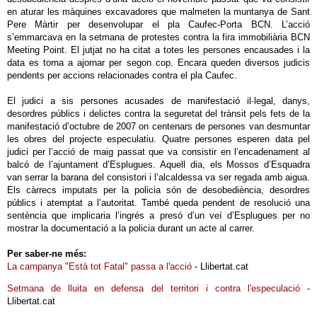
en aturar les màquines excavadores que malmeten la muntanya de Sant
Pere Màrtir per desenvolupar el pla Caufec-Porta BCN. L’acció
s’emmarcava en la setmana de protestes contra la fira immobiliària BCN
Meeting Point. El jutjat no ha citat a totes les persones encausades i la
data es torna a ajornar per segon cop. Encara queden diversos judicis
pendents per accions relacionades contra el pla Caufec.
El judici a sis persones acusades de manifestació il·legal, danys,
desordres públics i delictes contra la seguretat del trànsit pels fets de la
manifestació d’octubre de 2007 on centenars de persones van desmuntar
les obres del projecte especulatiu. Quatre persones esperen data pel
judici per l’acció de maig passat que va consistir en l’encadenament al
balcó de l’ajuntament d’Esplugues. Aquell dia, els Mossos d’Esquadra
van serrar la barana del consistori i l’alcaldessa va ser regada amb aigua.
Els càrrecs imputats per la policia són de desobediència, desordres
públics i atemptat a l’autoritat. També queda pendent de resolució una
sentència que implicaria l’ingrés a presó d’un veí d’Esplugues per no
mostrar la documentació a la policia durant un acte al carrer.
Per saber-ne més:
La campanya "Està tot Fatal" passa a l'acció
- Llibertat.cat
Setmana de lluita en defensa del territori i contra l'especulació
-
Llibertat.cat