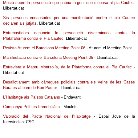
Moció sobre la persecució que pateix la gent que s’oposa al pla Caufec
.
Llibertat.cat
Sis persones encausades per una manifestació contra el pla Caufec
declaren als jutjats
. Llibertat.cat
Entrebastidors denuncia la persecució discriminada contra la
Platafaforma contra el Pla Caufec
. Llibertat-cat
Revista Aturem el Barcelona Meeting Point 06
- Aturem el Meeting Point
Manifestació contra el Barcelona Meeting Point 06
- Llibertat.cat
Entrevista a Mateu Montsolís, de la Plataforma contra el Pla Caufec
-
Llibertat.cat
Desallotjament amb càrregues policials contra els veïns de les Cases
Barates al barri de Bon Pastor
- Llibertat.cat
L'Habitatge als Països Catalans
- Endavant
Campanya Polítics Immobiliària
- Maulets
Valoració del Pacte Nacional de l'Habitatge
- Espai Jove de la
Intersindical-CSC