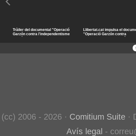
Tràiler del documental "Operació
Llibertat.cat impulsa el docum
Garzón contra l'independentisme
"Operació Garzón contra
català"
l'independentisme català"
(cc) 2006 - 2026 ·
Comitium Suite
· 
Avís legal
- correu@