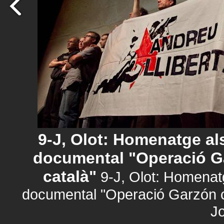
9-J, Olot: Homenatge als
documental "Operació G
català"
9-J, Olot: Homenatg
documental "Operació Garzón co
Jo