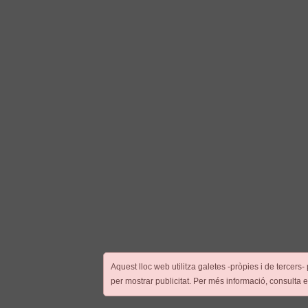
Aquest lloc web utilitza galetes -pròpies i de tercers-
per mostrar publicitat. Per més informació, consulta 