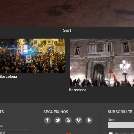
Sort
Barcelona
Barcelona
TS
SEGUEIX-NOS
SUBSCRIU-TE 
Nom
es
tal
He llegit i a