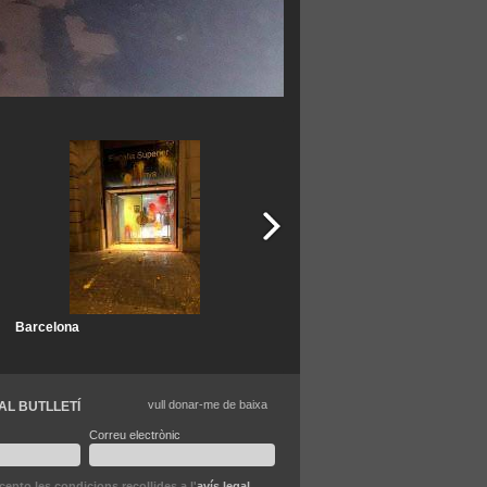
Barcelona
Barcelona
vull donar-me de baixa
AL BUTLLETÍ
Correu electrònic
ccepto les condicions recollides a l'
avís legal