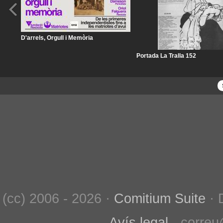
D'arrels, Orgull i Memòria
Portada La Tralla 152
(cc) 2006 - 2026 ·
Comitium Suite
· 
Avís legal
- correu@