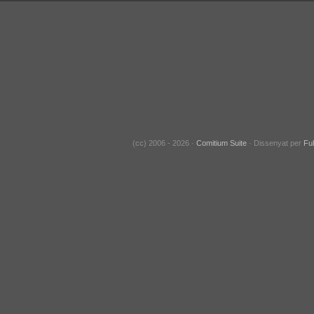
(cc) 2006 - 2026 ·
Comitium Suite
· Dissenyat per
Fu