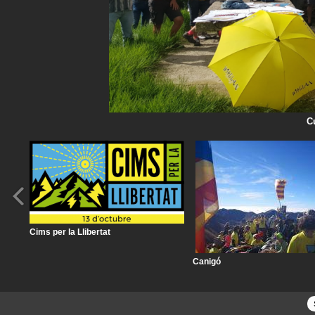
C
Cims per la Llibertat
Canigó