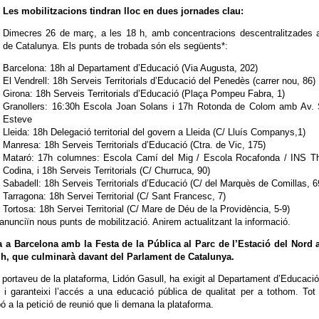
Les mobilitzacions tindran lloc en dues jornades clau:
Dimecres 26 de març, a les 18 h, amb concentracions descentralitzades a
de Catalunya. Els punts de trobada són els següents*:
Barcelona: 18h al Departament d’Educació (Via Augusta, 202)
El Vendrell: 18h Serveis Territorials d’Educació del Penedès (carrer nou, 86)
Girona: 18h Serveis Territorials d’Educació (Plaça Pompeu Fabra, 1)
Granollers: 16:30h Escola Joan Solans i 17h Rotonda de Colom amb Av. 
Esteve
Lleida: 18h Delegació territorial del govern a Lleida (C/ Lluís Companys,1)
Manresa: 18h Serveis Territorials d’Educació (Ctra. de Vic, 175)
Mataró: 17h columnes: Escola Camí del Mig / Escola Rocafonda / INS Th
Codina, i 18h Serveis Territorials (C/ Churruca, 90)
Sabadell: 18h Serveis Territorials d’Educació (C/ del Marquès de Comillas, 6
Tarragona: 18h Servei Territorial (C/ Sant Francesc, 7)
Tortosa: 18h Servei Territorial (C/ Mare de Déu de la Providència, 5-9)
’anunciïn nous punts de mobilització. Anirem actualitzant la informació.
a a Barcelona amb la Festa de la Pública al Parc de l’Estació del Nord a
14 h, que culminarà davant del Parlament de Catalunya.
a portaveu de la plataforma, Lidón Gasull, ha exigit al Departament d’Educaci
i garanteixi l’accés a una educació pública de qualitat per a tothom. Tot
 a la petició de reunió que li demana la plataforma.