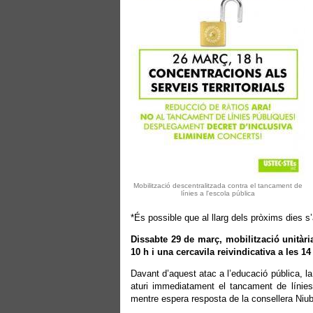
Mobilització descentralitzada contra el tancament de
línies a l'escola pública
*És possible que al llarg dels pròxims dies s
Dissabte 29 de març, mobilització unitàri
10 h i una cercavila reivindicativa a les 
Davant d’aquest atac a l’educació pública, l
aturi immediatament el tancament de línies 
mentre espera resposta de la consellera Niubó