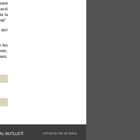
ament
zació
ta la
nat”.
 així
e les
 més,
país,
vull donar-me de baixa
AL BUTLLETÍ