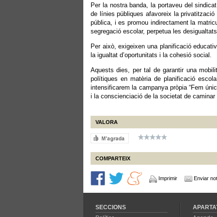
Per la nostra banda, la portaveu del sindic
de línies públiques afavoreix la privatitzaci
pública, i es promou indirectament la matric
segregació escolar, perpetua les desigualtats s
Per això, exigeixen una planificació educativa
la igualtat d’oportunitats i la cohesió social.
Aquests dies, per tal de garantir una mobil
polítiques en matèria de planificació escola
intensificarem la campanya pròpia “Fem única
i la conscienciació de la societat de caminar
VALORA
COMPARTEIX
Imprimir
Enviar not
SECCIONS
APARTA