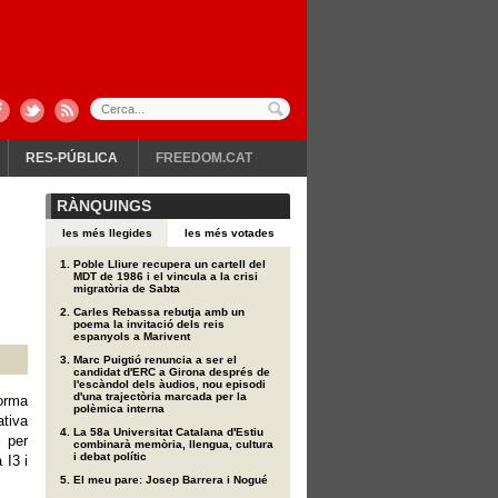
RES-PÚBLICA
FREEDOM.CAT
RÀNQUINGS
les més llegides
les més votades
Poble Lliure recupera un cartell del
MDT de 1986 i el vincula a la crisi
migratòria de Sabta
Carles Rebassa rebutja amb un
poema la invitació dels reis
espanyols a Marivent
Marc Puigtió renuncia a ser el
candidat d'ERC a Girona després de
l'escàndol dels àudios, nou episodi
d'una trajectòria marcada per la
orma
polèmica interna
ativa
La 58a Universitat Catalana d'Estiu
 per
combinarà memòria, llengua, cultura
i debat polític
 I3 i
El meu pare: Josep Barrera i Nogué