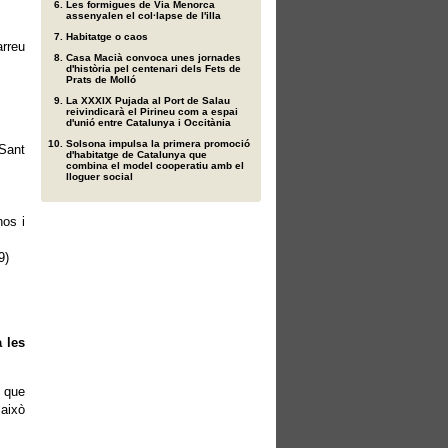
Les formigues de Via Menorca
assenyalen el col·lapse de l'illa
Habitatge o caos
rreu
Casa Macià convoca unes jornades
d'història pel centenari dels Fets de
Prats de Molló
La XXXIX Pujada al Port de Salau
reivindicarà el Pirineu com a espai
d'unió entre Catalunya i Occitània
Solsona impulsa la primera promoció
Sant
d'habitatge de Catalunya que
combina el model cooperatiu amb el
lloguer social
os i
9)
 les
ó que
 això