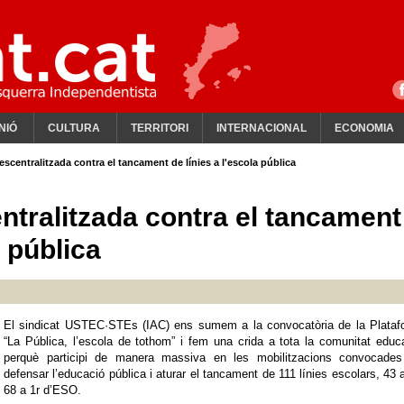
NIÓ
CULTURA
TERRITORI
INTERNACIONAL
ECONOMIA
escentralitzada contra el tancament de línies a l'escola pública
ntralitzada contra el tancament
a pública
El sindicat USTEC·STEs (IAC) ens sumem a la convocatòria de la Plataf
“La Pública, l’escola de tothom” i fem una crida a tota la comunitat educ
perquè participi de manera massiva en les mobilitzacions convocades
defensar l’educació pública i aturar el tancament de 111 línies escolars, 43 a
68 a 1r d’ESO.