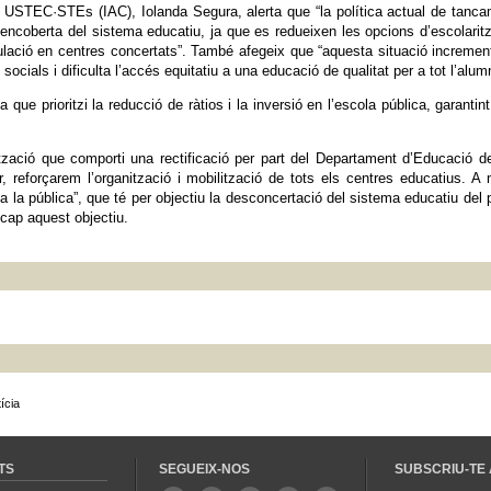
at USTEC·STEs (IAC), Iolanda Segura, alerta que “la política actual de tanc
ó encoberta del sistema educatiu, ja que es redueixen les opcions d’escolarit
ulació en centres concertats”. També afegeix que “aquesta situació incremen
ocials i dificulta l’accés equitatiu a una educació de qualitat per a tot l’alum
 que prioritzi la reducció de ràtios i la inversió en l’escola pública, garantint
ització que comporti una rectificació per part del Departament d’Educació d
r, reforçarem l’organització i mobilització de tots els centres educatius. A
 la pública”, que té per objectiu la desconcertació del sistema educatiu del 
 cap aquest objectiu.
ícia
TS
SEGUEIX-NOS
SUBSCRIU-TE 