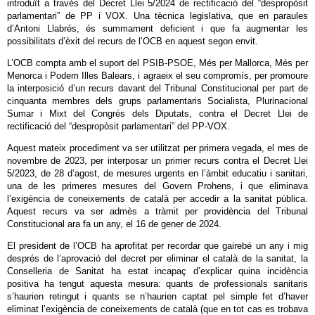
introduït a través del Decret Llei 5/2024 de rectificació del “despropòsit
parlamentari” de PP i VOX. Una tècnica legislativa, que en paraules
d’Antoni Llabrés, és summament deficient i que fa augmentar les
possibilitats d’èxit del recurs de l’OCB en aquest segon envit.
L’OCB compta amb el suport del PSIB-PSOE, Més per Mallorca, Més per
Menorca i Podem Illes Balears, i agraeix el seu compromís, per promoure
la interposició d’un recurs davant del Tribunal Constitucional per part de
cinquanta membres dels grups parlamentaris Socialista, Plurinacional
Sumar i Mixt del Congrés dels Diputats, contra el Decret Llei de
rectificació del “despropòsit parlamentari” del PP-VOX.
Aquest mateix procediment va ser utilitzat per primera vegada, el mes de
novembre de 2023, per interposar un primer recurs contra el Decret Llei
5/2023, de 28 d’agost, de mesures urgents en l’àmbit educatiu i sanitari,
una de les primeres mesures del Govern Prohens, i que eliminava
l’exigència de coneixements de català per accedir a la sanitat pública.
Aquest recurs va ser admès a tràmit per providència del Tribunal
Constitucional ara fa un any, el 16 de gener de 2024.
El president de l’OCB ha aprofitat per recordar que gairebé un any i mig
després de l’aprovació del decret per eliminar el català de la sanitat, la
Conselleria de Sanitat ha estat incapaç d’explicar quina incidència
positiva ha tengut aquesta mesura: quants de professionals sanitaris
s’haurien retingut i quants se n’haurien captat pel simple fet d’haver
eliminat l’exigència de coneixements de català (que en tot cas es trobava