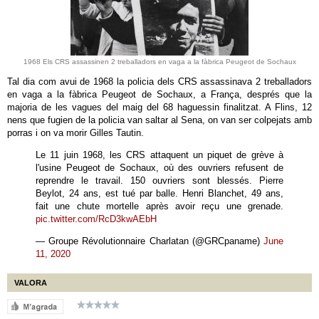
1968 Els CRS assassinen 2 treballadors en vaga a la fàbrica Peugeot de Sochaux
Tal dia com avui de 1968 la policia dels CRS assassinava 2 treballadors
en vaga a la fàbrica Peugeot de Sochaux, a França, després que la
majoria de les vagues del maig del 68 haguessin finalitzat. A Flins, 12
nens que fugien de la policia van saltar al Sena, on van ser colpejats amb
porras i on va morir Gilles Tautin.
Le 11 juin 1968, les CRS attaquent un piquet de grève à
l'usine Peugeot de Sochaux, où des ouvriers refusent de
reprendre le travail. 150 ouvriers sont blessés. Pierre
Beylot, 24 ans, est tué par balle. Henri Blanchet, 49 ans,
fait une chute mortelle après avoir reçu une grenade.
pic.twitter.com/RcD3kwAEbH
— Groupe Révolutionnaire Charlatan (@GRCpaname)
June
11, 2020
VALORA