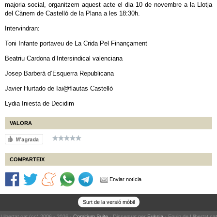
majoria social, organitzem aquest acte el dia 10 de novembre a la Llotja
del Cànem de Castelló de la Plana a les 18:30h.
Intervindran:
Toni Infante portaveu de La Crida Pel Finançament
Beatriu Cardona d’Intersindical valenciana
Josep Barberà d’Esquerra Republicana
Javier Hurtado de Iai@flautas Castelló
Lydia Iniesta de Decidim
VALORA
COMPARTEIX
Enviar notícia
Surt de la versió mòbil
Llibertat.cat (cc) 2006 - 2026 ·
Comitium Suite
· Dissenyat per
Fuksia
· Equip de Llibertat.cat