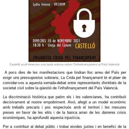
Castelló acull dimecres una taula redona sobre l?infrafinançament al País Valencià
A pocs dies de les manifestacions que tindran lloc arreu del País per
exigir uns pressupostos sobirans, La Crida pel finançament té el plaer de
convidar-vos a aquesta xerrada-debat entre representants d'entitats de la
societat civil sobre la qüestió de l’infrafinançament del País Valencià.
La discriminació històrica que patim els i les valencianes, ha contribuït
decisivament al nostre empobriment. Això, afegit a un model econòmic
amb treballs precaris i poc respectuós amb el territori i les mesures
preses en favor de les elits i de la banca arran de les darreres crisis
econòmiques, ha aprofundit aquesta injustícia.
Per a contribuir al debat públic i trobar eixides justes i en benefici de la