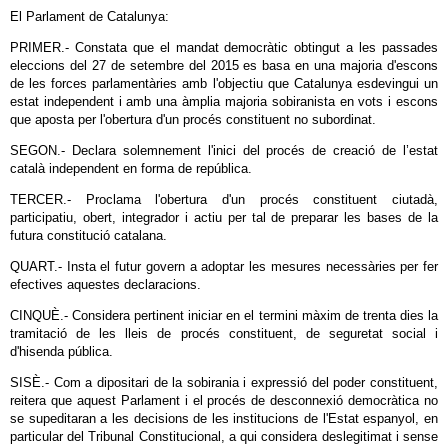
El Parlament de Catalunya:
PRIMER.- Constata que el mandat democràtic obtingut a les passades
eleccions del 27 de setembre del 2015 es basa en una majoria d'escons
de les forces parlamentàries amb l'objectiu que Catalunya esdevingui un
estat independent i amb una àmplia majoria sobiranista en vots i escons
que aposta per l'obertura d'un procés constituent no subordinat.
SEGON.- Declara solemnement l'inici del procés de creació de l’estat
català independent en forma de república.
TERCER.- Proclama l'obertura d'un procés constituent ciutadà,
participatiu, obert, integrador i actiu per tal de preparar les bases de la
futura constitució catalana.
QUART.- Insta el futur govern a adoptar les mesures necessàries per fer
efectives aquestes declaracions.
CINQUÈ.- Considera pertinent iniciar en el termini màxim de trenta dies la
tramitació de les lleis de procés constituent, de seguretat social i
d'hisenda pública.
SISÈ.- Com a dipositari de la sobirania i expressió del poder constituent,
reitera que aquest Parlament i el procés de desconnexió democràtica no
se supeditaran a les decisions de les institucions de l'Estat espanyol, en
particular del Tribunal Constitucional, a qui considera deslegitimat i sense