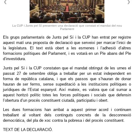
La CUP i Junts pel Sí presenten una declaració que constati el mandat del nou
Parlament
Els grups parlamentaris de Junts pel Sí i la CUP han entrat per registre
aquest matí una proposta de declaració que serveixi per marcar l’inici de
la legislatura. El text està obert a les esmenes i l’adhesió d’altres
formacions polítiques del Parlament, i es votarà en un Ple abans del Ple
d’investidura.
Junts pel Sí i la CUP constaten que el mandat obtingut de les urnes el
passat 27 de setembre obliga a treballar per un estat independent en
forma de república catalana, i que els passos que s’hauran de donar
hauran de ser ferms, sense supeditació a les institucions polítiques o
jurídiques de l’Estat espanyol. Així mateix, es valora que cal sumar a
aquest horitzó polític totes les forces polítiques i socials que defensin
l’obertura d’un procés constituent ciutadà, participatiu i obert.
Les dues formacions han arribat a aquest primer acord i continuen
treballant al voltant dels continguts concrets de la desconnexió
democràtica, del pla de xoc contra la pobresa i del procés constituent.
TEXT DE LA DECLARACIÓ.