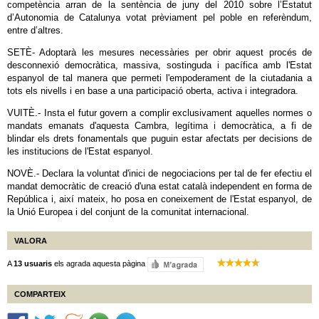
competència arran de la sentència de juny del 2010 sobre l’Estatut
d’Autonomia de Catalunya votat prèviament pel poble en referèndum,
entre d’altres.
SETÈ- Adoptarà les mesures necessàries per obrir aquest procés de
desconnexió democràtica, massiva, sostinguda i pacífica amb l'Estat
espanyol de tal manera que permeti l'empoderament de la ciutadania a
tots els nivells i en base a una participació oberta, activa i integradora.
VUITÈ.- Insta el futur govern a complir exclusivament aquelles normes o
mandats emanats d'aquesta Cambra, legítima i democràtica, a fi de
blindar els drets fonamentals que puguin estar afectats per decisions de
les institucions de l'Estat espanyol.
NOVÈ.- Declara la voluntat d'inici de negociacions per tal de fer efectiu el
mandat democràtic de creació d'una estat català independent en forma de
República i, així mateix, ho posa en coneixement de l'Estat espanyol, de
la Unió Europea i del conjunt de la comunitat internacional.
VALORA
A
13 usuaris
els agrada aquesta pàgina
COMPARTEIX