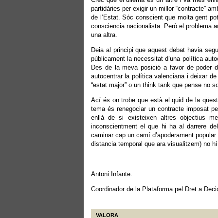
partidàries per exigir un millor “contracte” a
de l’Estat. Sóc conscient que molta gent pot
consciencia nacionalista. Però el problema ar
una altra.
Deia al principi que aquest debat havia seg
públicament la necessitat d’una política auto
Des de la meva posició a favor de poder d
autocentrar la política valenciana i deixar
“estat major” o un think tank que pense no so
Ací és on trobe que està el quid de la qüest
tema és renegociar un contracte imposat per
enllà de si existeixen altres objectius me
inconscientment el que hi ha al darrere del
caminar cap un camí d’apoderament popular d
distancia temporal que ara visualitzem) no hi
Antoni Infante.
Coordinador de la Plataforma pel Dret a Dec
VALORA