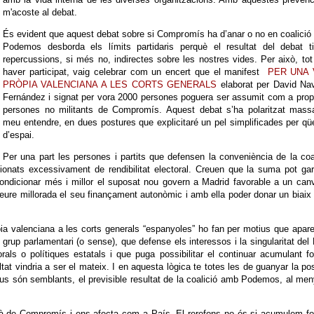
m'acoste al debat.
És evident que aquest debat sobre si Compromís ha d’anar o no en coalici
Podemos desborda els límits partidaris perquè el resultat del debat ti
repercussions, si més no, indirectes sobre les nostres vides. Per això, tot
haver participat, vaig celebrar com un encert que el manifest
PER UNA
PRÒPIA VALENCIANA A LES CORTS GENERALS
elaborat per David Nav
Fernández i signat per vora 2000 persones poguera ser assumit com a prop
persones no militants de Compromís. Aquest debat s’ha polaritzat massa
meu entendre, en dues postures que explicitaré un pel simplificades per qü
d’espai.
Per una part les persones i partits que defensen la conveniència de la coa
nats excessivament de rendibilitat electoral. Creuen que la suma pot gar
ondicionar més i millor el suposat nou govern a Madrid favorable a un can
veure millorada el seu finançament autonòmic i amb ella poder donar un biai
pia valenciana a les corts generals “espanyoles” ho fan per motius que apar
up parlamentari (o sense), que defense els interessos i la singularitat del
rals o polítiques estatals i que puga possibilitar el continuar acumulant f
ltat vindria a ser el mateix. I en aquesta lògica te totes les de guanyar la po
tius són semblants, el previsible resultat de la coalició amb Podemos, al me
llà de Compromís i ens afecta com a País. El rerefons no és si acumulem f