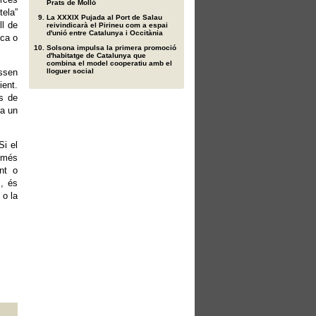
Prats de Molló
tela”
La XXXIX Pujada al Port de Salau
ll de
reivindicarà el Pirineu com a espai
d'unió entre Catalunya i Occitània
ica o
Solsona impulsa la primera promoció
d'habitatge de Catalunya que
combina el model cooperatiu amb el
essen
lloguer social
ient.
s de
ta un
Si el
 (més
ent o
s, és
 o la