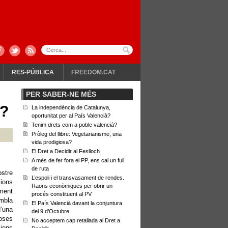
RES-PÚBLICA
FREEDOM.CAT
PER SABER-NE MÉS
à?
La independència de Catalunya,
oportunitat per al País Valencià?
Tenim drets com a poble valencià?
Pròleg del llibre: Vegetarianisme, una
vida prodigiosa?
El Dret a Decidir al Feslloch
A més de fer fora el PP, ens cal un full
de ruta
stre
L’espoli i el transvasament de rendes.
cions
Raons econòmiques per obrir un
ment
procés constituent al PV
embla
El País Valencià davant la conjuntura
’una
del 9 d’Octubre
uoses
No acceptem cap retallada al Dret a
cions