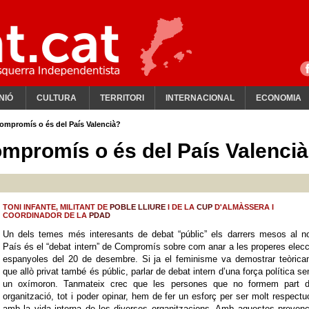
NIÓ
CULTURA
TERRITORI
INTERNACIONAL
ECONOMIA
Compromís o és del País Valencià?
ompromís o és del País Valenci
TONI INFANTE, MILITANT DE
POBLE LLIURE
I DE LA
CUP
D'ALMÀSSERA I
COORDINADOR DE LA
PDAD
Un dels temes més interesants de debat “públic” els darrers mesos al no
País és el “debat intern” de Compromís sobre com anar a les properes elec
espanyoles del 20 de desembre. Si ja el feminisme va demostrar teòrica
que allò privat també és públic, parlar de debat intern d’una força política s
un oxímoron. Tanmateix crec que les persones que no formem part d
organització, tot i poder opinar, hem de fer un esforç per ser molt respect
amb la vida interna de les diverses organitzacions. Amb aquestes preven