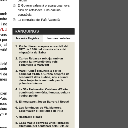
Decidir
El Govern valencià prepara una nova
allau de retallades. Ens cal una
ó amb
estratègia
ndrà
La centralitat del País Valencià
 i no
 VEU
RÀNQUINGS
arro
les més llegides
les més votades
i per
, al
Poble Lliure recupera un cartell del
estió
MDT de 1986 i el vincula a la crisi
migratòria de Sabta
Carles Rebassa rebutja amb un
poema la invitació dels reis
lició
espanyols a Marivent
antir
Marc Puigtió renuncia a ser el
vi de
candidat d'ERC a Girona després de
l'escàndol dels àudios, nou episodi
x més
d'una trajectòria marcada per la
polèmica interna
La 58a Universitat Catalana d'Estiu
combinarà memòria, llengua, cultura
eixen
i debat polític
 País
El meu pare: Josep Barrera i Nogué
orces
Les formigues de Via Menorca
stura
assenyalen el col·lapse de l'illa
nys a
Habitatge o caos
Casa Macià convoca unes jornades
d'història pel centenari dels Fets de
orces