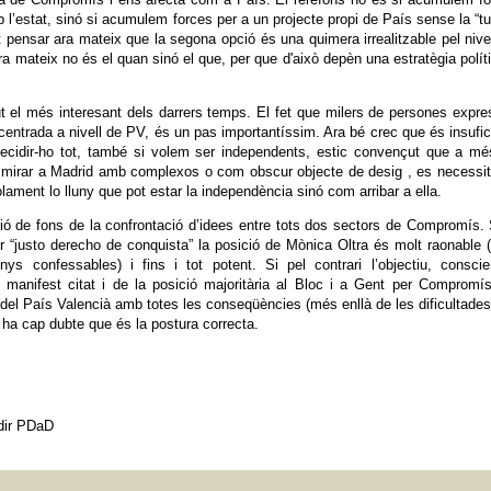
mb l’estat, sinó si acumulem forces per a un projecte propi de País sense la “tu
 pensar ara mateix que la segona opció és una quimera irrealitzable pel nive
a mateix no és el quan sinó el que, per que d'això depèn una estratègia polít
ut el més interesant dels darrers temps. El fet que milers de persones expr
centrada a nivell de PV, és un pas importantíssim. Ara bé crec que és insufic
ecidir-ho tot, també si volem ser independents, estic convençut que a mé
 de mirar a Madrid amb complexos o com obscur objecte de desig , es necessi
lament lo lluny que pot estar la independència sinó com arribar a ella.
ió de fons de la confrontació d’idees entre tots dos sectors de Compromís. 
 “justo derecho de conquista” la posició de Mònica Oltra és molt raonable
nys confessables) i fins i tot potent. Si pel contrari l’objectiu, consci
 manifest citat i de la posició majoritària al Bloc i a Gent per Compromí
el País Valencià amb totes les conseqüències (més enllà de les dificultades
 ha cap dubte que és la postura correcta.
idir PDaD