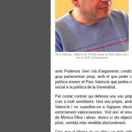
Toni Infante, militant de Poble Lliure al País Valencià i
de la CUP d'Almàssera
amb Podemos tiren mà d’arguments condicio
grup parlamentari propi, amb el que poder c
política envers el País Valencià que podria 
social a la política de la Generalitat.
Pel costat contrari qui defensa una veu prò
com a molt semblants: Una veu pròpia, amb gr
Valencià i no supeditar-se a lògiques electo
estrictament valencianistes. Vist així el resu
de Mònica Oltra i altres, doncs sí els objec
priori, sembla més rendible electoralment.
Crec que el dilema és un altre i va més en