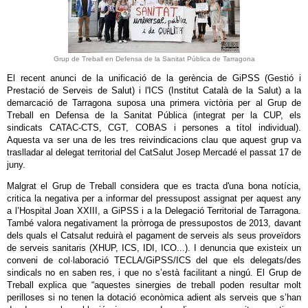
Grup de Treball en Defensa de la Sanitat Pública de Tarragona
El recent anunci de la unificació de la gerència de GiPSS (Gestió i
Prestació de Serveis de Salut) i l'ICS (Institut Català de la Salut) a la
demarcació de Tarragona suposa una primera victòria per al Grup de
Treball en Defensa de la Sanitat Pública (integrat per la CUP, els
sindicats CATAC-CTS, CGT, COBAS i persones a títol individual).
Aquesta va ser una de les tres reivindicacions clau que aquest grup va
traslladar al delegat territorial del CatSalut Josep Mercadé el passat 17 de
juny.
Malgrat el Grup de Treball considera que es tracta d'una bona notícia,
critica la negativa per a informar del pressupost assignat per aquest any
a l’Hospital Joan XXIII, a GiPSS i a la Delegació Territorial de Tarragona.
També valora negativament la pròrroga de pressupostos de 2013, davant
dels quals el Catsalut reduirà el pagament de serveis als seus proveïdors
de serveis sanitaris (XHUP, ICS, IDI, ICO...). I denuncia que existeix un
conveni de col·laboració TECLA/GiPSS/ICS del que els delegats/des
sindicals no en saben res, i que no s’està facilitant a ningú. El Grup de
Treball explica que “aquestes sinergies de treball poden resultar molt
perilloses si no tenen la dotació econòmica adient als serveis que s’han