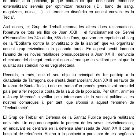
de donar a la població, ja que podran dir que necessiten continuar
externalitzant serveis per optimitzar recursos (IDI, banc de sang,
magatzem, cuina, ...) i el tercer en discòrdia en aquest conveni és la
Tecla”.
Així doncs, el Grup de Treball recorda les altres dues reclamacions:
l'obertura de tots els llits de Joan XXIII i el funcionament del Servei
d'Hemodiàlisi les 24h al dia, 365 dies l'any; que van ser repetides al llarg
de la "Botifarra contra la privatització de la sanitat" que va organitzar
aquest grup reivindicatiu la passada tarda. En aquest sentit lamenta
l'anunci de les noves retallades pressupostàries a Joan XXIII i denuncia
el cinisme del delegat territorial quan afirma que es vetllarà per tal que la
qualitat assistencial no es vegi afectada.
Recorda, a més, que el seu objectiu principal és fer partícip a la
ciutadania de Tarragona que s'està desmantellant Joan XXIII en favor de
la xarxa de Santa Tecla, i que es tracta d'un procés generalitzat arreu del
país per a fer negoci a costa de la salut de la població. Per últim, animen
a Josep Mercadé a vetllar pels interessos de la sanitat pública a les
nostres comarques i, per tant, que s'oposi a aquest fenomen de
"Teclarització".
El Grup de Treball en Defensa de la Sanitat Pública seguirà realitzant
activitats. Un cop aconseguida la primera de les seves reivindicacions,
en endavant es centrarà en la defensa aferrissada de Joan XXIII com a
hospital de referència. Anima a la població a participar de les següents