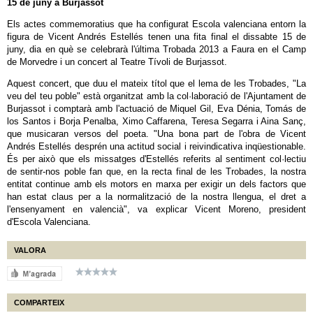
15 de juny a Burjassot
Els actes commemoratius que ha configurat Escola valenciana entorn la
figura de Vicent Andrés Estellés tenen una fita final el dissabte 15 de
juny, dia en què se celebrarà l'última Trobada 2013 a Faura en el Camp
de Morvedre i un concert al Teatre Tívoli de Burjassot.
Aquest concert, que duu el mateix títol que el lema de les Trobades, "La
veu del teu poble" està organitzat amb la col·laboració de l'Ajuntament de
Burjassot i comptarà amb l'actuació de Miquel Gil, Eva Dénia, Tomás de
los Santos i Borja Penalba, Ximo Caffarena, Teresa Segarra i Aina Sanç,
que musicaran versos del poeta. "Una bona part de l'obra de Vicent
Andrés Estellés desprén una actitud social i reivindicativa inqüestionable.
És per això que els missatges d'Estellés referits al sentiment col·lectiu
de sentir-nos poble fan que, en la recta final de les Trobades, la nostra
entitat continue amb els motors en marxa per exigir un dels factors que
han estat claus per a la normalització de la nostra llengua, el dret a
l'ensenyament en valencià", va explicar Vicent Moreno, president
d'Escola Valenciana.
VALORA
COMPARTEIX