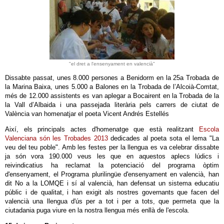
"el dret a l'ensenyament en valencià"
Dissabte passat, unes 8.000 persones a Benidorm en la 25a Trobada de
la Marina Baixa, unes 5.000 a Balones en la Trobada de l’Alcoià-Comtat,
més de 12.000 assistents es van aplegar a Bocairent en la Trobada de la
la Vall d’Albaida i una passejada literària pels carrers de ciutat de
València van homenatjar el poeta Vicent Andrés Estellés
Així, els principals actes d'homenatge que està realitzant
Escola
Valenciana són les Trobades 2013
dedicades al poeta sota el lema "La
veu del teu poble". Amb les festes per la llengua es va celebrar dissabte
ja són vora 190.000 veus les que en aquestos aplecs lúdics i
reivindicatius ha reclamat la potenciació del programa òptim
d'ensenyament, el Programa plurilingüe d'ensenyament en valencià, han
dit No a la LOMQE i sí al valencià, han defensat un sistema educatiu
públic i de qualitat, i han exigit als nostres governants que facen del
valencià una llengua d'ús per a tot i per a tots, que permeta que la
ciutadania puga viure en la nostra llengua més enllà de l'escola.