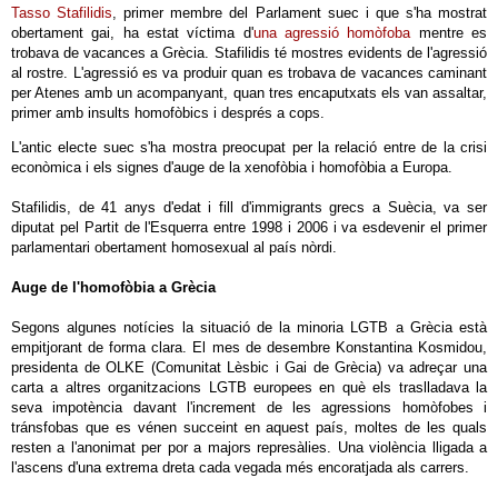
Tasso Stafilidis
, primer membre del Parlament suec i que s'ha mostrat
obertament gai, ha estat víctima d'
una agressió homòfoba
mentre es
trobava de vacances a Grècia. Stafilidis té mostres evidents de l'agressió
al rostre. L'agressió es va produir quan es trobava de vacances caminant
per Atenes amb un acompanyant, quan tres encaputxats els van assaltar,
primer amb insults homofòbics i després a cops.
L'antic electe suec s'ha mostra preocupat per la relació entre de la crisi
econòmica i els signes d'auge de la xenofòbia i homofòbia a Europa.
Stafilidis, de 41 anys d'edat i fill d'immigrants grecs a Suècia, va ser
diputat pel Partit de l'Esquerra entre 1998 i 2006 i va esdevenir el primer
parlamentari obertament homosexual al país nòrdi.
Auge de l'homofòbia a Grècia
Segons algunes notícies la situació de la minoria LGTB a Grècia està
empitjorant de forma clara. El mes de desembre Konstantina Kosmidou,
presidenta de OLKE (Comunitat Lèsbic i Gai de Grècia) va adreçar una
carta a altres organitzacions LGTB europees en què els traslladava la
seva impotència davant l'increment de les agressions homòfobes i
tránsfobas que es vénen succeint en aquest país, moltes de les quals
resten a l'anonimat per por a majors represàlies. Una violència lligada a
l'ascens d'una extrema dreta cada vegada més encoratjada als carrers.