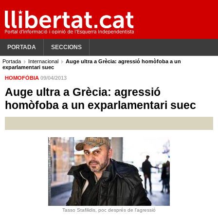
PORTADA
SECCIONS
Portada
Internacional
Auge ultra a Grècia: agressió homòfoba a un
exparlamentari suec
HOMOFÒBIA
09/04/2013
Auge ultra a Grècia: agressió
homòfoba a un exparlamentari suec
Tasso Stafilidis, poc després de l'agressió