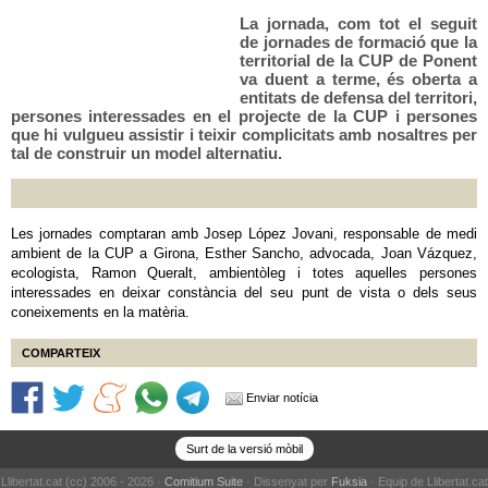
La jornada, com tot el seguit
de jornades de formació que la
territorial de la CUP de Ponent
va duent a terme, és oberta a
entitats de defensa del territori,
persones interessades en el projecte de la CUP i persones
que hi vulgueu assistir i teixir complicitats amb nosaltres per
tal de construir un model alternatiu.
Les jornades comptaran amb Josep López Jovani, responsable de medi
ambient de la CUP a Girona, Esther Sancho, advocada, Joan Vázquez,
ecologista, Ramon Queralt, ambientòleg i totes aquelles persones
interessades en deixar constància del seu punt de vista o dels seus
coneixements en la matèria.
COMPARTEIX
Enviar notícia
Surt de la versió mòbil
Llibertat.cat (cc) 2006 - 2026 ·
Comitium Suite
· Dissenyat per
Fuksia
· Equip de Llibertat.cat