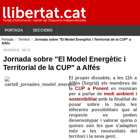
PORTADA
SECCIONS
Portada
Territori
Jornada sobre "El Model Energètic i Territorial de la CUP" a
Alfés
06/10/2011
08:11
Jornada sobre "El Model Energètic i
Territorial de la CUP" a Alfés
El proper dissabte, a les 11h a
Alfés (Segrià) els membres de
la
CUP a Ponent
es reuniran
per a parlar de
medi ambient i
sostenibilitat
amb la finalitat de
posar sobre la taula les
diferents possibilitats que al
respecte es poden
desenvolupar i valorar quina o
quines són les que s'adapten
més a les necessitats del
territori i la seva gent.