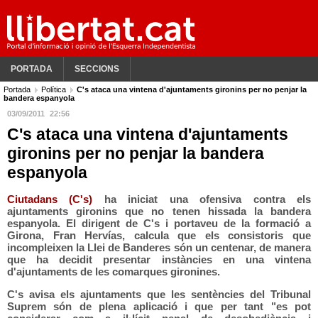
PORTADA
SECCIONS
Portada
Política
C's ataca una vintena d'ajuntaments gironins per no penjar la
bandera espanyola
03/09/2011
22:56
C's ataca una vintena d'ajuntaments
gironins per no penjar la bandera
espanyola
Ciutadans (C's)
ha iniciat una ofensiva contra els
ajuntaments gironins que no tenen hissada la bandera
espanyola. El dirigent de C's i portaveu de la formació a
Girona, Fran Hervías, calcula que els consistoris que
incompleixen la Llei de Banderes són un centenar, de manera
que ha decidit presentar instàncies en una vintena
d'ajuntaments de les comarques gironines.
C's avisa els ajuntaments que les sentències del Tribunal
Suprem són de plena aplicació i que per tant "es pot