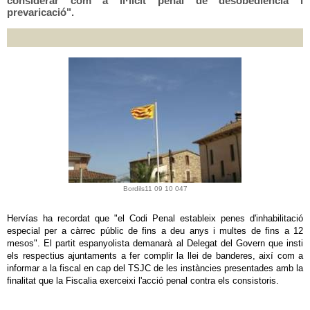
considerar com a il·lícit penal de desobediència i
prevaricació".
Bordils11 09 10 047
Hervías ha recordat que "el Codi Penal estableix penes d'inhabilitació
especial per a càrrec públic de fins a deu anys i multes de fins a 12
mesos". El partit espanyolista demanarà al Delegat del Govern que insti
els respectius ajuntaments a fer complir la llei de banderes, així com a
informar a la fiscal en cap del TSJC de les instàncies presentades amb la
finalitat que la Fiscalia exerceixi l'acció penal contra els consistoris.