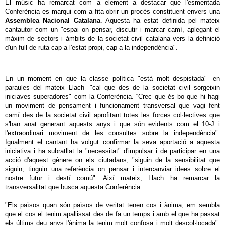
El músic ha remarcat com a element a destacar que l'esmentada
Conferència es marqui com a fita obrir un procés constituent envers una
Assemblea Nacional Catalana
. Aquesta ha estat definida pel mateix
cantautor com un "espai on pensar, discutir i marcar camí, aplegant el
màxim de sectors i àmbits de la societat civil catalana vers la definició
d'un full de ruta cap a l'estat propi, cap a la independència".
En un moment en que la classe política "està molt despistada" -en
paraules del mateix Llach- "cal que des de la societat civil sorgeixin
iniciaves superadores" com la Conferència. “Crec que és bo que hi hagi
un moviment de pensament i funcionament transversal que vagi fent
camí des de la societat civil aprofitant totes les forces col·lectives que
s'han anat generant aquests anys i que són evidents com el 10-J i
l'extraordinari moviment de les consultes sobre la independència".
Igualment el cantant ha volgut confirmar la seva aportació a aquesta
iniciativa i ha subratllat la "necessitat" d'impulsar i de participar en una
acció d'aquest gènere on els ciutadans, "siguin de la sensibilitat que
siguin, tinguin una referència on pensar i intercanviar idees sobre el
nostre futur i destí comú". Així mateix, Llach ha remarcar la
transversalitat que busca aquesta Conferència.
"Els països quan són països de veritat tenen cos i ànima, em sembla
que el cos el tenim apallissat des de fa un temps i amb el que ha passat
els últims deu anys l'ànima la tenim molt confosa i molt descol·locada",