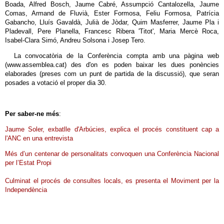
Boada, Alfred Bosch, Jaume Cabré, Assumpció Cantalozella, Jaume
Comas, Armand de Fluvià, Ester Formosa, Feliu Formosa, Patrícia
Gabancho, Lluís Gavaldà, Julià de Jòdar, Quim Masferrer, Jaume Pla i
Pladevall, Pere Planella, Francesc Ribera 'Titot', Maria Mercè Roca,
Isabel-Clara Simó, Andreu Solsona i Josep Tero.
La convocatòria de la Conferència compta amb una pàgina web
(www.assemblea.cat) des d'on es poden baixar les dues ponències
elaborades (preses com un punt de partida de la discussió), que seran
posades a votació el proper dia 30.
Per saber-ne més
:
Jaume Soler, exbatlle d'Arbúcies, explica el procés constituent cap a
l'ANC en una entrevista
Més d’un centenar de personalitats convoquen una Conferència Nacional
per l’Estat Propi
Culminat el procés de consultes locals, es presenta el Moviment per la
Independència