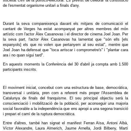
societat civil de la político-electoral. Es previst de celebrar la constitució
de l'esmentat organisme unitari a finals d'any.
Durant la seva compareixença davant els mitjans de comunicació el
cantant de Verges ha estat acompanyat per altres membres del món
artístic com l'actor Àlex Casanovas i el director de cinema Joel Joan. Per
la seva part, l'actor Àlex Casanovas ha lamentat que "són ells [els
espanyols] els que no volen que pertanyem al seu estat", mentre que
Joel Joan ha defensat que "toca arriscar i comprometre's" i "plantar cara
ara i no quan sigui tard".
En aquests moments la Conferència del 30 d'abril ja compta amb 1.500
participants inscrits.
El moviment iniciat, concebut com una estructura de base, democràtica,
transversal i unitària, pren com a referent més proper l'Assemblea de
Catalunya de finals del franquisme. El seu principal objectiu serà la
conscienciació i mobilització de la població, per aconseguir una majoria
social favorable a la independència que ens apropi a una segona transició
i prepari el camí de la ruptura democràtica.
Entre d'altres, també han signat el manifest Ferran Aïsa, Antoni Albà,
Víctor Alexandre, Laura Almerich, Jaume Arnella, Jordi Bilbeny, Martí