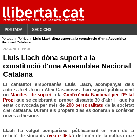
PORTADA
SECCIONS
Portada
Política
Lluís Llach dóna suport a la constitució d'una Assemblea
Nacional Catalana
26/04/2011
19:28
Lluís Llach dóna suport a la
constitució d'una Assemblea Nacional
Catalana
El
cantautor empordanès Lluís Llach, acompanyat dels
actors Joel Joan i Àlex Casanovas, han signat públicament
un
Manifest de suport
a la
Conferència Nacional per l'Estat
Propi
que se celebrarà el proper dissabte 30 d'abril i que ha
estat convocada per més de
200 personalitats
de la societat
civil catalana. Durant els propers dies es donaran a conèixer
noves adhesions.
Llach ha volgut comparèixer públicament en nom de la
relació de signants (
veure llista
) del món de la cultura que