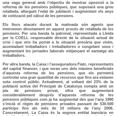
una vaga general amb l’objectiu de mostrar oposició a la
reforma de les pensions públiques, que suposarà una greu
retallada, allargant l’edat de jubilació i augmentant els anys
de cotització pel càlcul de les pensions.
Els llocs atacats durant la matinada són agents que
intervenen directament en aquest procés de retallada de les
pensions. Per una banda la patronal, representada a Lleida
per la COELL responsable directe de la situació actual de
crisi i que ens ha portat a la situació precària que vivim,
acomiadant treballadors i treballadores o congelant sous i
augmentant les jornades laborals mitjançant el xantatge als
treballadors.
Per altra banda, la Caixa i l’asseguradora Fiatc, representants
del capital financer, i que seran uns dels màxims beneficiats
d’aquesta reforma de les pensions, que els permetrà
controlar una gran quantitat de recursos que fins ara estaven
sota control públic. Actualment, al voltant del 23% de la
població activa del Principat de Catalunya compta amb un
pla de pensions privat, xifra que augmentarà
considerablement després d’aquesta reforma de les
pensions públiques com ja ha augmentat des que l’any 1990
s’inicià el règim de pensions privades passant de 530.500
partícips fins als més de 10 milions de l’any 2006.
Concretament, La Caixa és la segona entitat bancària en