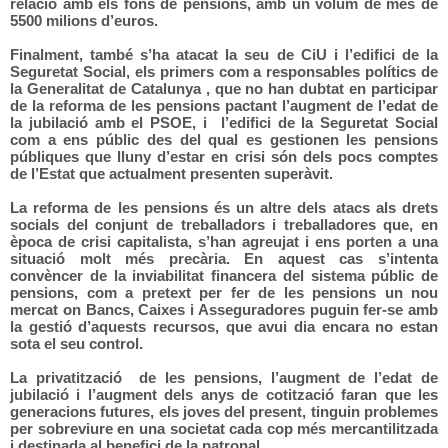
relació amb els fons de pensions, amb un volum de més de
5500 milions d’euros.
Finalment, també s’ha atacat la seu de CiU i l’edifici de la
Seguretat Social, els primers com a responsables polítics de
la Generalitat de Catalunya , que no han dubtat en participar
de la reforma de les pensions pactant l’augment de l’edat de
la jubilació amb el PSOE, i l’edifici de la Seguretat Social
com a ens públic des del qual es gestionen les pensions
públiques que lluny d’estar en crisi són dels pocs comptes
de l’Estat que actualment presenten superàvit.
La reforma de les pensions és un altre dels atacs als drets
socials del conjunt de treballadors i treballadores que, en
època de crisi capitalista, s’han agreujat i ens porten a una
situació molt més precària. En aquest cas s’intenta
convèncer de la inviabilitat financera del sistema públic de
pensions, com a pretext per fer de les pensions un nou
mercat on Bancs, Caixes i Asseguradores puguin fer-se amb
la gestió d’aquests recursos, que avui dia encara no estan
sota el seu control.
La privatització de les pensions, l’augment de l’edat de
jubilació i l’augment dels anys de cotització faran que les
generacions futures, els joves del present, tinguin problemes
per sobreviure en una societat cada cop més mercantilitzada
i destinada al benefici de la patronal.