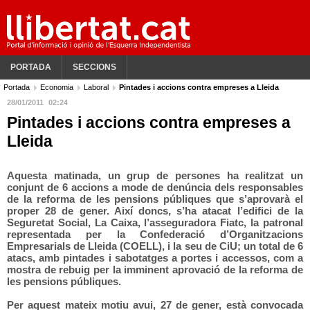
PORTADA
SECCIONS
Portada
Economia
Laboral
Pintades i accions contra empreses a Lleida
28/01/2011
02:24
Pintades i accions contra empreses a
Lleida
Aquesta matinada, un grup de persones ha realitzat un
conjunt de 6 accions a mode de denúncia dels responsables
de la reforma de les pensions públiques que s’aprovarà el
proper 28 de gener. Així doncs, s’ha atacat l’edifici de la
Seguretat Social, La Caixa, l’asseguradora Fiatc, la patronal
representada per la Confederació d’Organitzacions
Empresarials de Lleida (COELL), i la seu de CiU; un total de 6
atacs, amb pintades i sabotatges a portes i accessos, com a
mostra de rebuig per la imminent aprovació de la reforma de
les pensions públiques.
Per aquest mateix motiu avui, 27 de gener, està convocada