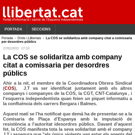
PORTADA
SECCIONS
Portada
Drets i Llibertats
La COS se solidaritza amb company citat a comissaria
per desordres públics
27/01/2011
17:10
La COS se solidaritza amb company
citat a comissaria per desordres
públics
Ahir a la nit, el membre de la Coordinadora Obrera Sindical
(
COS
), J.T va ser identificat juntament amb els altres
companys i companyes de la COS, la CGT, CNT-Catalunya , i
l'esquerra independentista quan feien un piquet informatiu a
la confluència dels carrers Bergara i Balmes.
Aquest matí se l'ha notificat que demà ha de presentar-se a la
Comisaria de Plaça d'Espanya amb la imputació de
resistència a l'autoritat idesordres públics. Davant d'aquest
fet, la COS manifesta tota la seva solidaritat amb el company
J.T i assegura que "els únics violents van estar els agents del