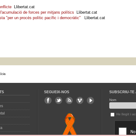
conflicte
Llibertat.cat
l'acumulació de forces per mitjans polítics
Llibertat.cat
ta "per un procés polític pacífic i democràtic"
Llibertat.cat
ícia
TS
SEGUEIX-NOS
SUBSCRIU-TE 
Nom
es
tal
He llegit i a
ra