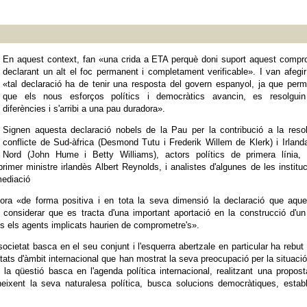
En aquest context, fan «una crida a ETA perquè doni suport aquest compr
declarant un alt el foc permanent i completament verificable». I van afegi
«tal declaració ha de tenir una resposta del govern espanyol, ja que perm
que els nous esforços polítics i democràtics avancin, es resolguin
diferències i s'arribi a una pau duradora».
Signen aquesta declaració nobels de la Pau per la contribució a la reso
conflicte de Sud-àfrica (Desmond Tutu i Frederik Willem de Klerk) i Irland
Nord (John Hume i Betty Williams), actors polítics de primera línia,
primer ministre irlandès Albert Reynolds, i analistes d'algunes de les institu
mediació
lora «de forma positiva i en tota la seva dimensió la declaració que aqu
al considerar que es tracta d'una important aportació en la construcció d'u
ots els agents implicats haurien de comprometre's».
cietat basca en el seu conjunt i l'esquerra abertzale en particular ha rebu
tats d'àmbit internacional que han mostrat la seva preocupació per la situaci
 la qüestió basca en l'agenda política internacional, realitzant una propos
neixent la seva naturalesa política, busca solucions democràtiques, estab