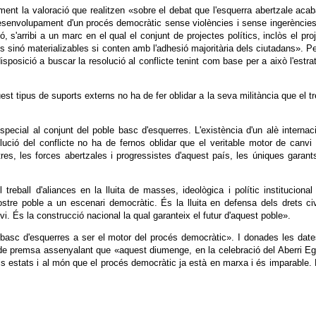
ment la valoració que realitzen «sobre el debat que l'esquerra abertzale aca
esenvolupament d'un procés democràtic sense violències i sense ingerèncie
ó, s'arribi a un marc en el qual el conjunt de projectes polítics, inclòs el pro
 sinó materializables si conten amb l'adhesió majoritària dels ciutadans». Pe
isposició a buscar la resolució al conflicte tenint com base per a això l'estra
est tipus de suports externs no ha de fer oblidar a la seva militància que el tr
ecial al conjunt del poble basc d'esquerres. L'existència d'un alè internac
solució del conflicte no ha de fernos oblidar que el veritable motor de canvi
es, les forces abertzales i progressistes d'aquest país, les úniques garant
reball d'aliances en la lluita de masses, ideològica i polític institucional
ostre poble a un escenari democràtic. És la lluita en defensa dels drets civ
nvi. És la construcció nacional la qual garanteix el futur d'aquest poble».
e basc d'esquerres a ser el motor del procés democràtic». I donades les dat
a de premsa assenyalant que «aquest diumenge, en la celebració del Aberri E
ls estats i al món que el procés democràtic ja està en marxa i és imparable.