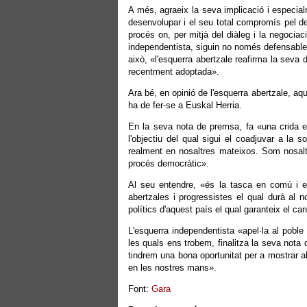
A més, agraeix la seva implicació i especial
desenvolupar i el seu total compromís pel d
procés on, per mitjà del diàleg i la negociaci
independentista, siguin no només defensables
això, «l'esquerra abertzale reafirma la seva d
recentment adoptada».
Ara bé, en opinió de l'esquerra abertzale, aqu
ha de fer-se a Euskal Herria.
En la seva nota de premsa, fa «una crida esp
l'objectiu del qual sigui el coadjuvar a la 
realment en nosaltres mateixos. Som nosaltr
procés democràtic».
Al seu entendre, «és la tasca en comú i el t
abertzales i progressistes el qual durà al n
polítics d'aquest país el qual garanteix el ca
L'esquerra independentista «apel·la al pobl
les quals ens trobem, finalitza la seva not
tindrem una bona oportunitat per a mostrar a
en les nostres mans».
Font:
Gara