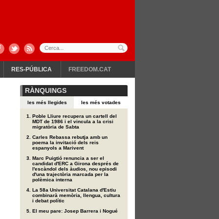
RES-PÚBLICA
FREEDOM.CAT
RÀNQUINGS
les més llegides
les més votades
Poble Lliure recupera un cartell del
MDT de 1986 i el vincula a la crisi
migratòria de Sabta
Carles Rebassa rebutja amb un
poema la invitació dels reis
espanyols a Marivent
Marc Puigtió renuncia a ser el
candidat d'ERC a Girona després de
l'escàndol dels àudios, nou episodi
d'una trajectòria marcada per la
polèmica interna
La 58a Universitat Catalana d'Estiu
combinarà memòria, llengua, cultura
i debat polític
El meu pare: Josep Barrera i Nogué