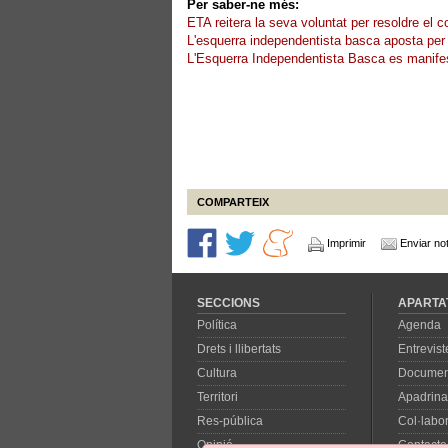
Per saber-ne més:
ETA reitera la seva voluntat per resoldre el 
L'esquerra independentista basca aposta per 
L'Esquerra Independentista Basca es manifes
COMPARTEIX
Imprimir
Enviar not
SECCIONS
APARTA
Política
Agenda
Drets i llibertats
Entrevist
Cultura
Documen
Territori
Apadrina
Res-pública
Col·labo
Opinió
Contacte