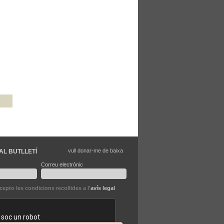
vull donar-me de baixa
AL BUTLLETÍ
Correu electrònic
ccepto les condicions recollides a l'
avís legal