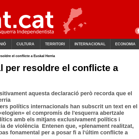
NIÓ
CULTURA
TERRITORI
INTERNACIONAL
ECONOMIA
esoldre el conflicte a Euskal Herria
 per resoldre el conflicte a
sitivament aquesta declaració però recorda que el
erria
rs polítics internacionals han subscrit un text en el
«elogien» el compromís de l'esquerra abertzale
lítics amb els mitjans exclusivament polítics i
ia de violència Entenen que, «plenament realitzat,
s fonamental per a posar fi a l'últim conflicte a