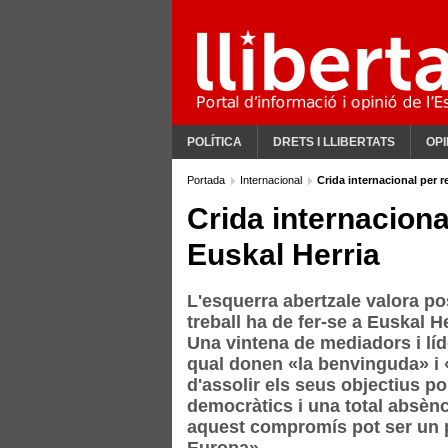
POLÍTICA
DRETS I LLIBERTATS
OPI
Portada
Internacional
Crida internacional per r
Crida internacional
Euskal Herria
L'esquerra abertzale valora po
treball ha de fer-se a Euskal H
Una vintena de mediadors i líde
qual donen «la benvinguda» i 
d'assolir els seus objectius po
democràtics i una total absènc
aquest compromís pot ser un pa