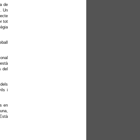
ba de
s. Un
jecte
r tot
tègia
eball
ional
 està
s del
 dels
ils i
es en
guna,
 Està