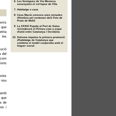
Les formigues de Via Menorca
assenyalen el col·lapse de l'illa
Habitatge o caos
Casa Macià convoca unes jornades
d'història pel centenari dels Fets de
Prats de Molló
omís
La XXXIX Pujada al Port de Salau
r que
reivindicarà el Pirineu com a espai
etria
d'unió entre Catalunya i Occitània
 les
Solsona impulsa la primera promoció
d'habitatge de Catalunya que
combina el model cooperatiu amb el
lloguer social
lució
a del
 com
cions
estes
n nou
t amb
ó que
ta de
les i