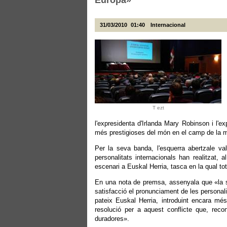
Europa»
31/03/2010
01:40
Internacional
T ezt
l'expresidenta d'Irlanda Mary Robinson i l'ex
més prestigioses del món en el camp de la 
Per la seva banda, l'esquerra abertzale va
personalitats internacionals han realitzat, 
escenari a Euskal Herria, tasca en la qual t
En una nota de premsa, assenyala que «la so
satisfacció el pronunciament de les personali
pateix Euskal Herria, introduint encara més
resolució per a aquest conflicte que, reco
duradores».