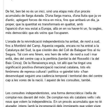
De fet, ben bé no és un inici, sinó una etapa més d'un procés
acumulatiu de llarga durada. D'una llarga marxa, d'una lluita que ja ve
d'antic, aplegant forces de mica en mica, fins que arribarà un dia, ja
proper, que la quantitat es transformarà en qualitat, amb
l'aparició d'un nou estat a Europa, allà on en va haver-hi un, fa segles,
més democràtic que els veïns que l'ocuparen.
L'onada de la reivindicació independentista ha arribat, de nord a sud,
fins a Montbrió del Camp. Aquesta vegada, encara no ha entrat a la
Catalunya del Sud, la que s'estén des del Coll de Balaguer fins al riu
Segura. Tal com ens férem, ens hem de refer: de nord a sud i mar
enllà, des del centre cap a la perifèria (també la del Rosselló i la del
Baix Cinca). De la Renaixença ençà, tot allò que ha tingut una
significació positiva d'emancipació nacional catalana, tots els
fenòmens de represa cultural i política -o gairebé tots- s'han
desenvolupat seguint una cadència temporal i territorial des del centre
cap a les vores de la nació. I aquest de les consultes, també.
Les consultes independentistes, una forma democràtica i bella de
comptar-nos davant del món. De comptar-nos els catalans vells i els
nous que volem la independència. En un procés acumulatiu que no té
aturador, intens (amb la incorporació dels immigrants que volen viure