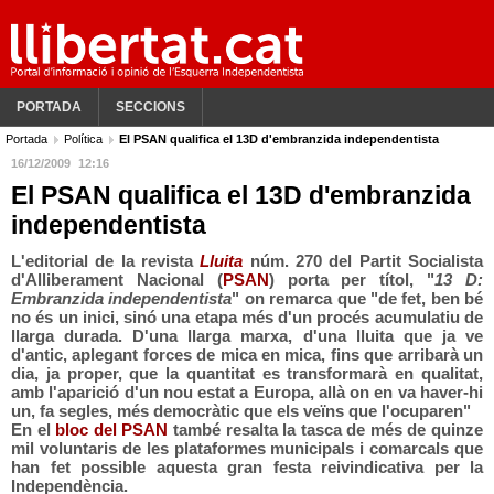
PORTADA
SECCIONS
Portada
Política
El PSAN qualifica el 13D d'embranzida independentista
16/12/2009
12:16
El PSAN qualifica el 13D d'embranzida
independentista
L'editorial de la revista
Lluita
núm. 270 del Partit Socialista
d'Alliberament Nacional (
PSAN
) porta per títol, "
13 D:
Embranzida independentista
" on remarca que "de fet, ben bé
no és un inici, sinó una etapa més d'un procés acumulatiu de
llarga durada. D'una llarga marxa, d'una lluita que ja ve
d'antic, aplegant forces de mica en mica, fins que arribarà un
dia, ja proper, que la quantitat es transformarà en qualitat,
amb l'aparició d'un nou estat a Europa, allà on en va haver-hi
un, fa segles, més democràtic que els veïns que l'ocuparen"
En el
bloc del PSAN
també resalta la tasca de més de quinze
mil voluntaris de les plataformes municipals i comarcals que
han fet possible aquesta gran festa reivindicativa per la
Independència.