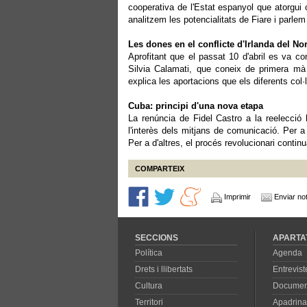
cooperativa de l'Estat espanyol que atorgui c
analitzem les potencialitats de Fiare i parle
Les dones en el conflicte d'Irlanda del No
Aprofitant que el passat 10 d'abril es va c
Silvia Calamati, que coneix de primera mà l
explica les aportacions que els diferents col·
Cuba: principi d'una nova etapa
La renúncia de Fidel Castro a la reelecció 
l'interès dels mitjans de comunicació. Per a 
Per a d'altres, el procés revolucionari continu
COMPARTEIX
Imprimir
Enviar not
SECCIONS
APARTA
Política
Agenda
Drets i llibertats
Entrevist
Cultura
Documen
Territori
Apadrina