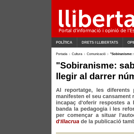
POLÍTICA
DRETS I LLIBERTATS
OPI
Portada
Cultura
Comunicació
"Sobiranisme: s
"Sobiranisme: saba
llegir al darrer nú
Al reportatge, les diferents
manifesten el seu cansament re
incapaç d'oferir respostes a l
banda la pedagogia i les refo
per començar a situar l'aut
d'
Illacrua
de la publicació tamb