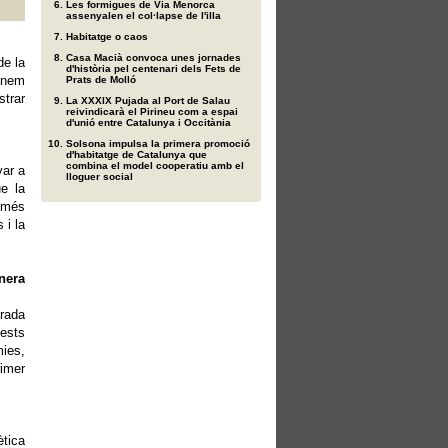
Les formigues de Via Menorca
assenyalen el col·lapse de l'illa
Habitatge o caos
Casa Macià convoca unes jornades
de la
d'història pel centenari dels Fets de
onem
Prats de Molló
strar
La XXXIX Pujada al Port de Salau
reivindicarà el Pirineu com a espai
d'unió entre Catalunya i Occitània
Solsona impulsa la primera promoció
d'habitatge de Catalunya que
combina el model cooperatiu amb el
yar a
lloguer social
e la
s més
 i la
nera
arada
uests
ies,
imer
ètica