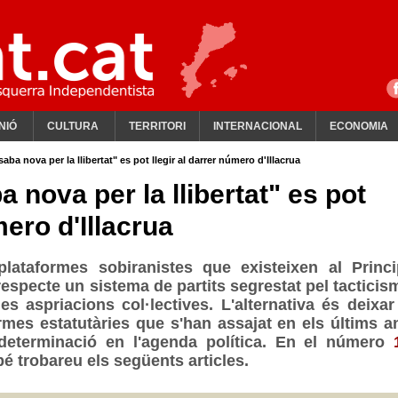
NIÓ
CULTURA
TERRITORI
INTERNACIONAL
ECONOMIA
aba nova per la llibertat" es pot llegir al darrer número d'Illacrua
 nova per la llibertat" es pot
mero d'Illacrua
 plataformes sobiranistes que existeixen al Princi
specte un sistema de partits segrestat pel tacticism
es aspriacions col·lectives. L'alternativa és deixar
rmes estatutàries que s'han assajat en els últims a
odeterminació en l'agenda política. En el número
é trobareu els següents articles.