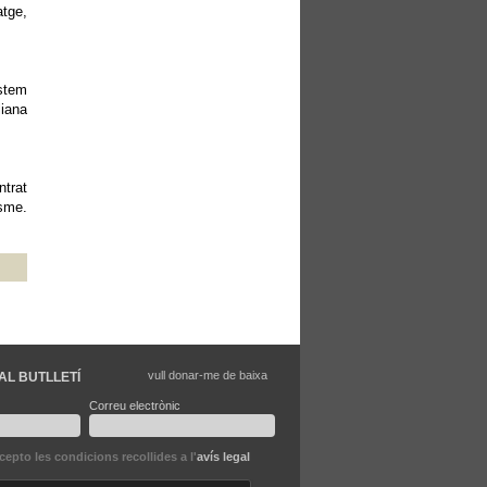
atge,
istem
liana
ntrat
isme.
vull donar-me de baixa
AL BUTLLETÍ
Correu electrònic
ccepto les condicions recollides a l'
avís legal