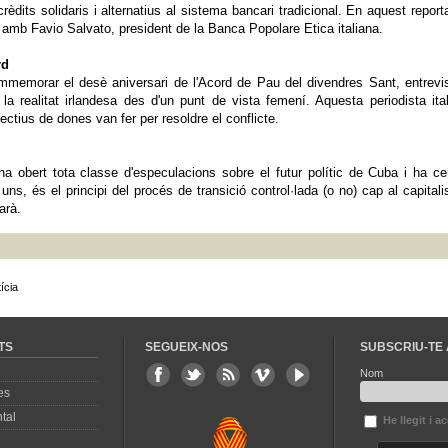
rèdits solidaris i alternatius al sistema bancari tradicional. En aquest report
m amb Favio Salvato, president de la Banca Popolare Etica italiana.
rd
ommemorar el desè aniversari de l'Acord de Pau del divendres Sant, entrev
a realitat irlandesa des d'un punt de vista femení. Aquesta periodista ita
lectius de dones van fer per resoldre el conflicte.
ha obert tota classe d'especulacions sobre el futur polític de Cuba i ha ce
uns, és el principi del procés de transició control·lada (o no) cap al capital
arà.
ícia
TS
SEGUEIX-NOS
SUBSCRIU-TE 
Nom
es
tal
He llegit i a