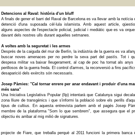
Detencions al Raval: història d'un bluff
A finals de gener el barri del Raval de Barcelona es va llevar amb la notícia 
detenció d'una suposada cèl·lula islamista. Amb aquest article, qüesti
alguns aspectes de l'espectacle policial, judicial i mediàtic que es va orque
davant dels nostres ulls durant aquelles setmanes.
A voltes amb la seguretat i les armes
Després de la caiguda del mur de Berlín, la indústria de la guerra es va afan
buscar noves amenaces per no perdre la seva part del pastís. Tot i qu
despesa militar va baixar lleugerament, al cap de poc ha tornat als any
perillosos de la guerra freda. El control d'armes, la reconversió a fins pacífics
desaparició dels exèrcits són necessaris.
Josep Pàmies: "Cal tornar enrere per anar endavant i produir d'una ma
més sana"
Una Iniciativa Legislativa Popular (Ilp) intentarà que Catalunya sigui decal
zona lliure de transgènics i que s'informi la població sobre els perills d'aq
tipus de cultius. En aquesta entrevista parlem amb el pagès Josep Pàm
membre de la plataforma "Som lo que sembrem", que assegura que el pr
objectiu és arribar al mig milió de signatures.
projecte de Fiare, que treballa perquè al 2011 funcioni la primera banca 