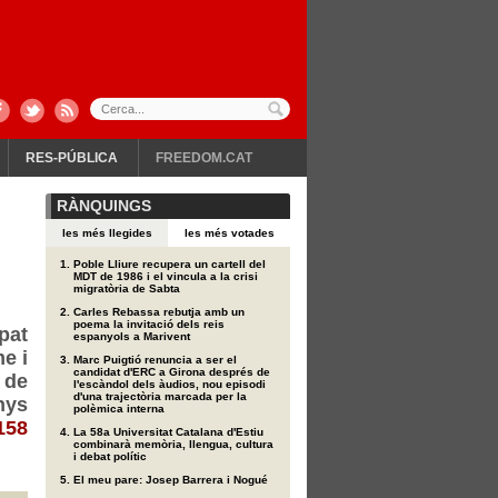
RES-PÚBLICA
FREEDOM.CAT
RÀNQUINGS
les més llegides
les més votades
Poble Lliure recupera un cartell del
MDT de 1986 i el vincula a la crisi
migratòria de Sabta
Carles Rebassa rebutja amb un
poema la invitació dels reis
pat
espanyols a Marivent
e i
Marc Puigtió renuncia a ser el
candidat d'ERC a Girona després de
 de
l'escàndol dels àudios, nou episodi
d'una trajectòria marcada per la
nys
polèmica interna
158
La 58a Universitat Catalana d'Estiu
combinarà memòria, llengua, cultura
i debat polític
El meu pare: Josep Barrera i Nogué