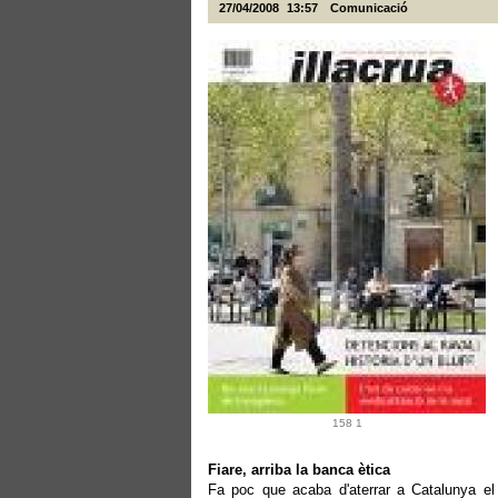
27/04/2008
13:57
Comunicació
158 1
Fiare, arriba la banca ètica
Fa poc que acaba d'aterrar a Catalunya el 