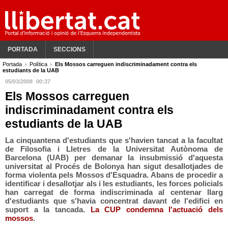
PORTADA
SECCIONS
Portada
Política
Els Mossos carreguen indiscriminadament contra els
estudiants de la UAB
05/03/2008
00:37
Els Mossos carreguen
indiscriminadament contra els
estudiants de la UAB
La cinquantena d'estudiants que s'havien tancat a la facultat
de Filosofia i Lletres de la Universitat Autònoma de
Barcelona (UAB) per demanar la insubmissió d'aquesta
universitat al Procés de Bolonya han sigut desallotjades de
forma violenta pels Mossos d'Esquadra. Abans de procedir a
identificar i desallotjar als i les estudiants, les forces policials
han carregat de forma indiscriminada al centenar llarg
d'estudiants que s'havia concentrat davant de l'edifici en
suport a la tancada.
La CUP condemna l'actuació dels
mossos
.