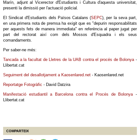
Marín, adjunt al Vicerector d'Estudiants i Cultura d'aquesta universitat,
presenti la dimissió per l'actuació policial.
El Sindicat d'Estudiants dels Països Catalans (
SEPC
), per la seva part,
en una primera nota de premsa ha exigit que es "depurin responsabilitats
per aquests fets de manera immediata" en referència al paper jugat per
part del rectorat així com dels Mossos d'Esquadra i els seus
comandaments.
Per saber-ne més:
Tancada a la facultat de Lletres de la UAB contra el procés de Bolonya
-
Llibertat.cat
Seguiment del desallotjament a Kaosenlared.net
- Kaosenlared.net
Reportatge Fotogràfic
- David Datzira
Manifestació estudiantil a Barcelona contra el Procés de Bolonya
-
Llibertat.cat
COMPARTEIX