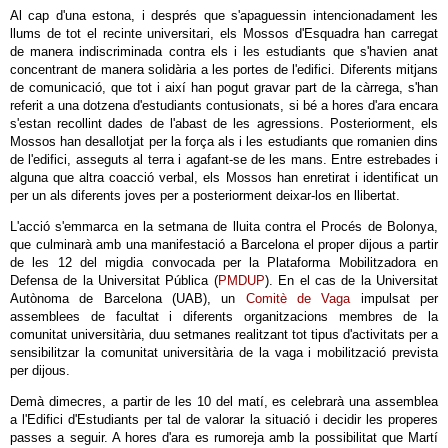
Al cap d'una estona, i després que s'apaguessin intencionadament les
llums de tot el recinte universitari, els Mossos d'Esquadra han carregat
de manera indiscriminada contra els i les estudiants que s'havien anat
concentrant de manera solidària a les portes de l'edifici. Diferents mitjans
de comunicació, que tot i així han pogut gravar part de la càrrega, s'han
referit a una dotzena d'estudiants contusionats, si bé a hores d'ara encara
s'estan recollint dades de l'abast de les agressions. Posteriorment, els
Mossos han desallotjat per la força als i les estudiants que romanien dins
de l'edifici, asseguts al terra i agafant-se de les mans. Entre estrebades i
alguna que altra coacció verbal, els Mossos han enretirat i identificat un
per un als diferents joves per a posteriorment deixar-los en llibertat.
L'acció s'emmarca en la setmana de lluita contra el Procés de Bolonya,
que culminarà amb una manifestació a Barcelona el proper dijous a partir
de les 12 del migdia convocada per la Plataforma Mobilitzadora en
Defensa de la Universitat Pública (
PMDUP
). En el cas de la Universitat
Autònoma de Barcelona (UAB), un
Comitè de Vaga
impulsat per
assemblees de facultat i diferents organitzacions membres de la
comunitat universitària, duu setmanes realitzant tot tipus d'activitats per a
sensibilitzar la comunitat universitària de la vaga i mobilització prevista
per dijous.
Demà dimecres, a partir de les 10 del matí, es celebrarà una assemblea
a l'Edifici d'Estudiants per tal de valorar la situació i decidir les properes
passes a seguir. A hores d'ara es rumoreja amb la possibilitat que Martí