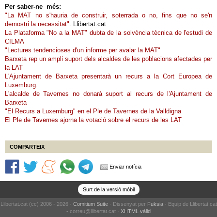
Per saber-ne més:
"La MAT no s'hauria de construir, soterrada o no, fins que no se'n
demostri la necessitat"
. Llibertat.cat
La Plataforma "No a la MAT" dubta de la solvència tècnica de l'estudi de
CILMA
"Lectures tendencioses d'un informe per avalar la MAT"
Barxeta rep un ampli suport dels alcaldes de les poblacions afectades per
la LAT
L'Ajuntament de Barxeta presentarà un recurs a la Cort Europea de
Luxemburg.
L'alcalde de Tavernes no donarà suport al recurs de l'Ajuntament de
Barxeta
"El Recurs a Luxemburg" en el Ple de Tavernes de la Valldigna
El Ple de Tavernes ajorna la votació sobre el recurs de les LAT
COMPARTEIX
Enviar notícia
Surt de la versió mòbil
Llibertat.cat (cc) 2006 - 2026 ·
Comitium Suite
· Dissenyat per
Fuksia
· Equip de Llibertat.cat
- correu@llibertat.cat ·
XHTML vàlid