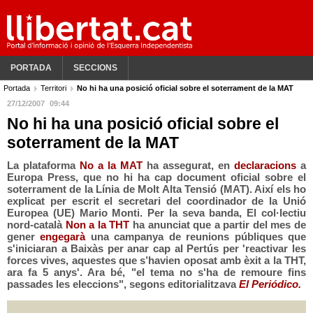
PORTADA
SECCIONS
Portada
Territori
No hi ha una posició oficial sobre el soterrament de la MAT
27/12/2007
09:44
No hi ha una posició oficial sobre el
soterrament de la MAT
La plataforma
No a la MAT
ha assegurat, en
declaracions
a
Europa Press, que no hi ha cap document oficial sobre el
soterrament de la Línia de Molt Alta Tensió (MAT). Així els ho
explicat per escrit el secretari del coordinador de la Unió
Europea (UE) Mario Monti. Per la seva banda, El col·lectiu
nord-català
Non a la THT
ha anunciat que a partir del mes de
gener
engegarà
una campanya de reunions públiques que
s'iniciaran a Baixàs per anar cap al Pertús per 'reactivar les
forces vives, aquestes que s’havien oposat amb èxit a la THT,
ara fa 5 anys'. Ara bé, "el tema no s'ha de remoure fins
passades les eleccions", segons editorialitzava
El Periódico.