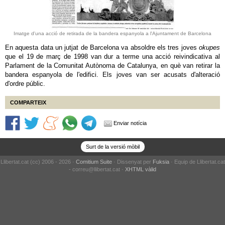
Imatge d'una acció de retirada de la bandera espanyola a l'Ajuntament de Barcelona
En aquesta data un jutjat de Barcelona va absoldre els tres joves
okupes
que el 19 de març de 1998 van dur a terme una acció reivindicativa al
Parlament de la Comunitat Autònoma de Catalunya, en què van retirar la
bandera espanyola de l'edifici. Els joves van ser acusats d'alteració
d'ordre públic.
COMPARTEIX
Enviar notícia
Surt de la versió mòbil
Llibertat.cat (cc) 2006 - 2026 ·
Comitium Suite
· Dissenyat per
Fuksia
· Equip de Llibertat.cat
- correu@llibertat.cat ·
XHTML vàlid