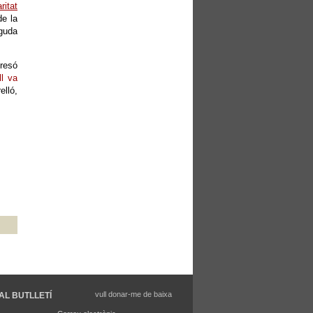
ritat
de la
iguda
presó
ll va
elló,
vull donar-me de baixa
AL BUTLLETÍ