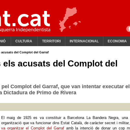
NIÓ
CULTURA
TERRITORI
INTERNACIONAL
ECONOMIA
s acusats del Complot del Garraf
 els acusats del Complot del
pel Complot del Garraf, que van intentar executar el
e la Dictadura de Primo de Rivera
El maig de 1925 es va constituir a Barcelona La Bandera Negra, una 
organització que va funcionar dins Estat Català, de caràcter secret i militar
va organitzar el Complot del Garraf
amb la intenció de donar un cop mo