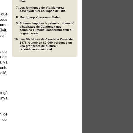
Illes
Les formigues de Via Menorca
assenyalen el col·lapse de l'illa
 que
Mor Josep Vilarasau i Salat
 seus
Solsona impulsa la primera promoció
aume
d'habitatge de Catalunya que
vit,
combina el model cooperatiu amb el
lloguer social
el.li
Les Sis Hores de Cançó de Canet de
1976 reuneixen 60.000 persones en
una gran festa de cultura i
reivindicació nacional
 del
n els
ra va
rents
olló,
ançó
unya
en de
r del