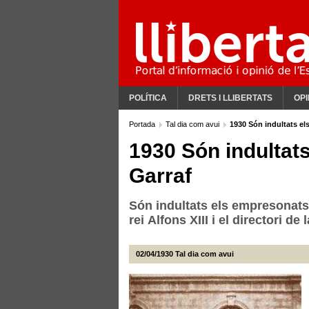
POLÍTICA
DRETS I LLIBERTATS
OPI
Portada
Tal dia com avui
1930 Són indultats el
1930 Són indultats
Garraf
Són indultats els empresonats 
rei Alfons XIII i el directori d
02/04/1930
Tal dia com avui