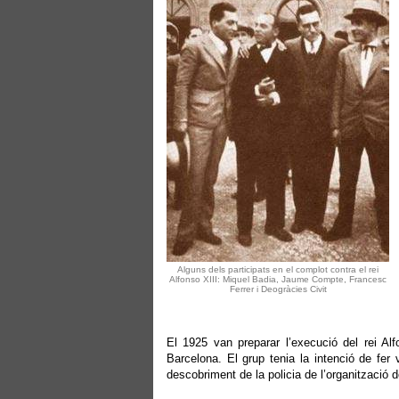
Alguns dels participats en el complot contra el rei
Alfonso XIII: Miquel Badia, Jaume Compte, Francesc
Ferrer i Deogràcies Civit
El 1925 van preparar l’execució del rei Alf
Barcelona. El grup tenia la intenció de fer 
descobriment de la policia de l’organització 