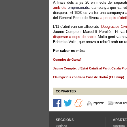
A finals dels anys '20 en medis del separat
amb els
empresonats
, campanya que va rebr
diàspora. El 1930 es va fer una campanya a f
del General Primo de Rivera
a princpis d'abri
L'11 d'abril van ser alliberats
Deogràcies Civit
Jaume Compte i Marcel·lí Perelló. Hi va
dispersar a cops de sable
. Molta gent va hav
Edelmira Valls, que anava a rebre'l amb un ra
Per saber-ne més:
Complot de Garraf
Jaume Compte: d’Estat Català al Partit Català Prol
Els regicidis contra la Casa de Borbó (El Llamp)
COMPARTEIX
Imprimir
Enviar not
SECCIONS
APARTA
Política
Agenda