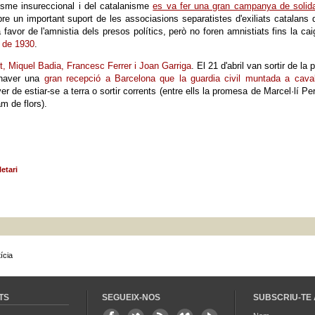
isme insureccional i del catalanisme
es va fer una gran campanya de solida
e un important suport de les associasions separatistes d'exiliats catalans 
avor de l'amnistia dels presos polítics, però no foren amnistiats fins la ca
l de 1930
.
, Miquel Badia, Francesc Ferrer i Joan Garriga
. El 21 d'abril van sortir de la 
 haver una
gran recepció a Barcelona que la guardia civil muntada a cava
er de estiar-se a terra o sortir corrents (entre ells la promesa de Marcel·lí Per
m de flors).
etari
ícia
TS
SEGUEIX-NOS
SUBSCRIU-TE 