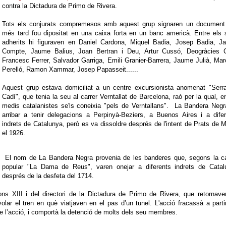
contra la Dictadura de Primo de Rivera.
Tots els conjurats compremesos amb aquest grup signaren un document
més tard fou dipositat en una caixa forta en un banc americà. Entre els
adherits hi figuraven en Daniel Cardona, Miquel Badia, Josep Badia, J
Compte, Jaume Balius, Joan Bertran i Deu, Artur Cussó, Deogràcies Ci
Francesc Ferrer, Salvador Garriga, Emili Granier-Barrera, Jaume Julià, Marc
Perelló, Ramon Xammar, Josep Papasseit......
Aquest grup estava domiciliat a un centre excursionista anomenat "Serra
Cadí", que tenia la seu al carrer Verntallat de Barcelona, raó per la qual, e
medis catalanistes se'ls coneixia "pels de Verntallans". La Bandera Neg
arribar a tenir delegacions a Perpinyà-Beziers, a Buenos Aires i a dife
indrets de Catalunya, però es va dissoldre després de l'intent de Prats de M
el 1926.
El nom de La Bandera Negra provenia de les banderes que, segons la c
popular "La Dama de Reus", varen onejar a diferents indrets de Catal
després de la desfeta del 1714.
ons XIII i del directori de la Dictadura de Primo de Rivera, que retornav
volar el tren en què viatjaven en el pas d’un tunel. L'acció fracassà a parti
de l’acció, i comportà la detenció de molts dels seu membres.