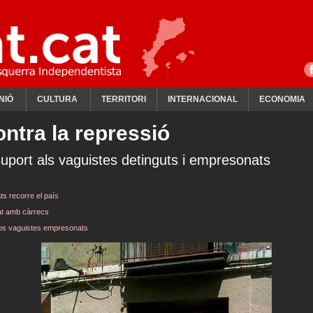
NIÓ
CULTURA
TERRITORI
INTERNACIONAL
ECONOMIA
ntra la repressió
uport als vaguistes detinguts i empresonats
ts recorre el país
tat amb càrrecs
 dos vaguistes empresonats